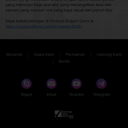
yang menonjol bagi operator yang menargetkan Asia dan
pemain yang mencari slot yang kaya visual dan penuh fitur.
Kejar keberuntungan di
Fortune Dragon Coins
di
https://uuslotsofficial.com/en/games/15081
Beranda
Siapa Kami
Permainan
Hubungi Kami
Berita
Skype
Email
Youtube
Telegram