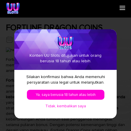
Beranda
English
FORTUNE DRAGON COINS
Siapa Kami
Simplified Chinese
Permainan
Traditional Chinese
Hubungi Kami
Bangladesh
2025-07-23
Berita
Phillipines
Pertanyaan Umum
Hindi
Konten UU Slots ditujukan untuk orang
Indonesia
Fortune Dragon Coins menghadirkan kegembiraan yang
berusia 18 tahun atau lebih.
membara dan keanggunan Asia tradisional dalam satu slot
Korean
animasi yang indah.
Cambodia
Silakan konfirmasi bahwa Anda memenuhi
Laos
Fortune Dragon Coins
menghadirkan kegembiraan yang
persyaratan usia legal untuk melanjutkan.
Malay
membara dan keanggunan Asia tradisional dalam satu slot
Burmese
animasi yang indah. Dengan simbol naga emas,
koin
Ya, saya berusia 18 tahun atau lebih
keberuntungan
yang dapat dikoleksi, dan
peningkat pengganda
Nepali
yang kuat, game ini menggabungkan keberuntungan dan
Thai
Tidak, kembalikan saya
strategi untuk pengalaman yang menarik. Picu
putaran gratis
Pakistan
dengan mendaratkan simbol
scatter
, dan saksikan
Vietnam
keberuntungan Anda tumbuh saat pengganda meningkat
selama putaran bonus. Dengan potensi kemenangan tinggi dan
desain yang memukau,
Fortune Dragon Coins
adalah pilihan