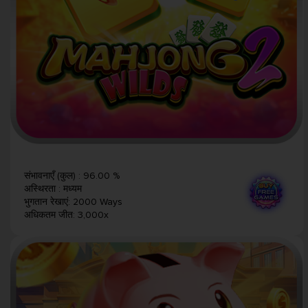
संभावनाएँ (कुल)
:
96.00 %
अस्थिरता
:
मध्यम
भुगतान रेखाएं
:
2000 Ways
अधिकतम जीत
:
3,000x