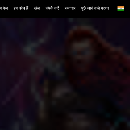
म पेज
हम कौन हैं
खेल
संपर्क करें
समाचार
पूछे जाने वाले प्रश्न
English
Simplified Chinese
Traditional Chinese
Bangladesh
Phillipines
Hindi
Indonesia
Korean
Cambodia
Laos
Malay
Burmese
Nepali
Thai