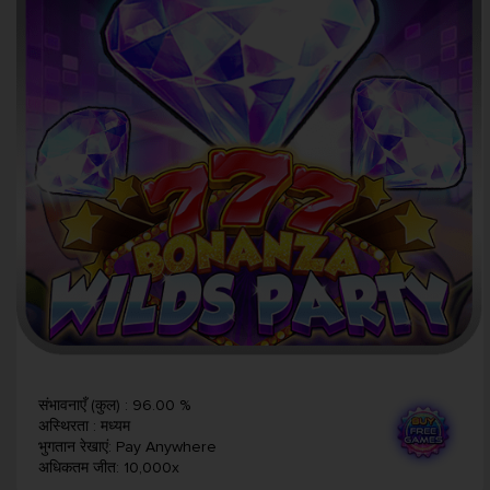
संभावनाएँ (कुल)
:
96.00 %
अस्थिरता
:
मध्यम
भुगतान रेखाएं
:
Pay Anywhere
अधिकतम जीत
:
10,000x