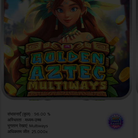
संभावनाएँ (कुल)
:
96.00 %
अस्थिरता
:
मध्यम-उच्च
भुगतान रेखाएं
:
Multiways
अधिकतम जीत
:
25,000x