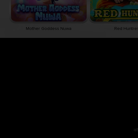
Mother Goddess Nuwa
Red Huntre
कॉ