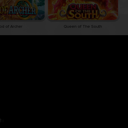
od of Archer
Queen of The South
है।