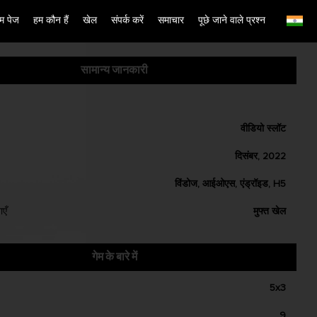
म पेज
हम कौन हैं
खेल
संपर्क करें
समाचार
पूछे जाने वाले प्रश्न
English
Simplified Chinese
सामान्य जानकारी
Traditional Chinese
Bangladesh
Phillipines
वीडियो स्लॉट
Hindi
दिसंबर, 2022
Indonesia
विंडोज, आईओएस, एंड्रॉइड, H5
Korean
Cambodia
ाएँ
मुफ्त खेल
Laos
Malay
गेम के बारे में
Burmese
5x3
Nepali
Thai
9