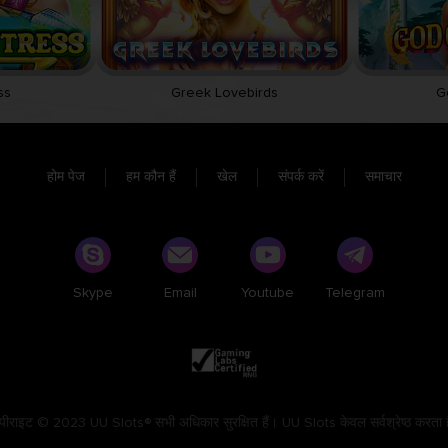
ss
Greek Lovebirds
G
होम पेज
हम कौन हैं
खेल
संपर्क करें
समाचार
Skype
Email
Youtube
Telegram
पीराइट © 2023 UU Slots® सभी अधिकार सुरक्षित हैं। UU Slots केवल सर्वश्रेष्ठ करता 