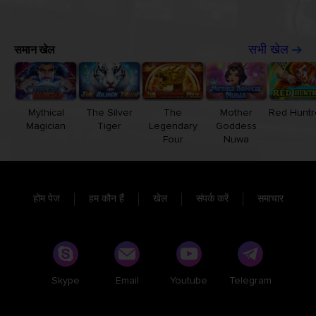
समान खेल
सभी खेल
Mythical
The Silver
The
Mother
Red Huntr
Magician
Tiger
Legendary
Goddess
Four
Nuwa
होम पेज
हम कौन हैं
खेल
संपर्क करें
समाचार
Skype
Email
Youtube
Telegram