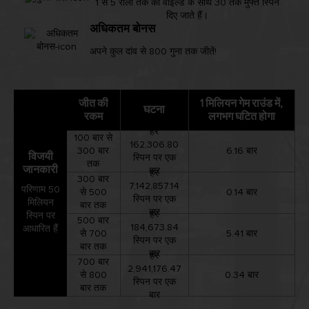
1 से 5 रीलों तक की वाइल्ड के साथ 30 तक मुफ्त स्पिन
दिए जाते हैं।
अधिकतम बोनस
अपने कुल दांव से 800 गुना तक जीतें!
जीत की
1 मिलियन गेम राउंड में,
घटना
रकम
लगभग घटित होगा
हर
100 बार से
162,306.80
300 बार
6.16 बार
विजयी
स्पिन पर एक
तक
जानकारी
बार
हर
300 बार
7,142,857.14
परिणाम 50
से 500
0.14 बार
स्पिन पर एक
मिलियन
बार तक
बार
हर
स्पिन पर
500 बार
184,673.84
आधारित हैं
से 700
5.41 बार
स्पिन पर एक
बार तक
बार
हर
700 बार
2,941,176.47
से 800
0.34 बार
स्पिन पर एक
बार तक
बार