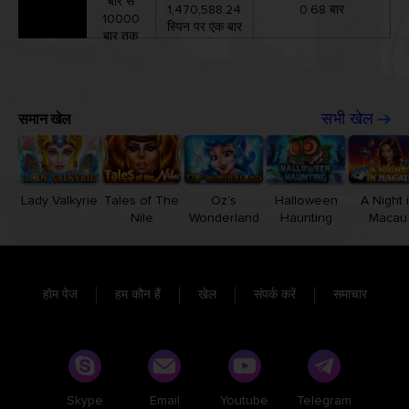
बार से
1,470,588.24
0.68 बार
10000
स्पिन पर एक बार
बार तक
समान खेल
सभी खेल
Lady Valkyrie
Tales of The
Oz’s
Halloween
A Night 
Nile
Wonderland
Haunting
Macau
होम पेज
हम कौन हैं
खेल
संपर्क करें
समाचार
Skype
Email
Youtube
Telegram