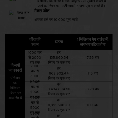
विशेषताएं विस्तारित स्टिकी वाइल्ड रील प्रदान करती हैं
जहां हर स्पिन पर मल्टीप्लायर्स ताजगी प्राप्त करते हैं।
मैक्स जीत
आपकी शर्त पर 10,000 गुना जीतें!
जीत की
1 मिलियन गेम राउंड में,
घटना
रकम
लगभग घटित होगा
1000 बार
हर
से 2000
135,960.34
7.36 बार
बार तक
स्पिन पर एक बार
विजयी
2000
हर
जानकारी
बार से
868,902.44
1.15 बार
3000
परिणाम
स्पिन पर एक बार
बार तक
3000
50
हर
बार से
मिलियन
3,434,684.68
0.29 बार
4000
स्पिन पर
स्पिन पर एक बार
बार तक
4000
आधारित हैं
हर
बार से
8,391,608.40
0.12 बार
5000
स्पिन पर एक बार
बार तक
5000
हर