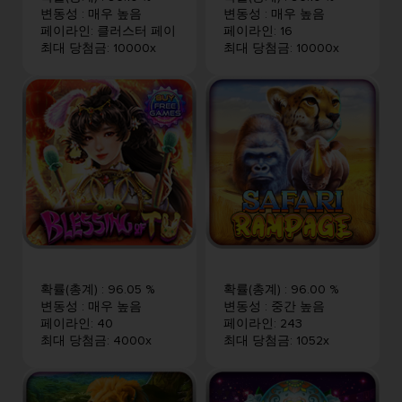
변동성
:
매우 높음
변동성
:
매우 높음
페이라인
:
클러스터 페이
페이라인
:
16
최대 당첨금
:
10000x
최대 당첨금
:
10000x
확률(총계)
:
96.05 %
확률(총계)
:
96.00 %
변동성
:
매우 높음
변동성
:
중간 높음
페이라인
:
40
페이라인
:
243
최대 당첨금
:
4000x
최대 당첨금
:
1052x