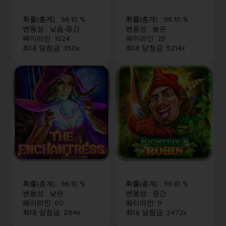
확률(총계)
:
96.10 %
확률(총계)
:
96.10 %
변동성
:
낮음-중간
변동성
:
높은
페이라인
:
1024
페이라인
:
25
최대 당첨금
:
350x
최대 당첨금
:
5214x
확률(총계)
:
96.10 %
확률(총계)
:
96.10 %
변동성
:
낮은
변동성
:
중간
페이라인
:
60
페이라인
:
9
최대 당첨금
:
294x
최대 당첨금
:
2472x