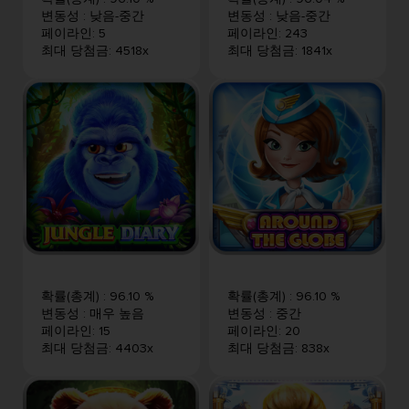
변동성
:
낮음-중간
변동성
:
낮음-중간
페이라인
:
5
페이라인
:
243
최대 당첨금
:
4518x
최대 당첨금
:
1841x
확률(총계)
:
96.10 %
확률(총계)
:
96.10 %
변동성
:
매우 높음
변동성
:
중간
페이라인
:
15
페이라인
:
20
최대 당첨금
:
4403x
최대 당첨금
:
838x