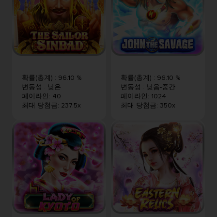
확률(총계)
:
96.10 %
확률(총계)
:
96.10 %
변동성
:
낮은
변동성
:
낮음-중간
페이라인
:
40
페이라인
:
1024
최대 당첨금
:
237.5x
최대 당첨금
:
350x