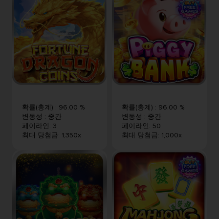
확률(총계)
:
96.00 %
확률(총계)
:
96.00 %
변동성
:
중간
변동성
:
중간
페이라인
:
3
페이라인
:
50
최대 당첨금
:
1,350x
최대 당첨금
:
1,000x