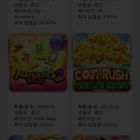
변동성
:
중간
변동성
:
중간
페이라인
:
Pay
페이라인
:
25
Anywhere
최대 당첨금
:
2,000x
최대 당첨금
:
20,000x
확률(총계)
:
96.00 %
확률(총계)
:
96.00 %
변동성
:
중간
변동성
:
중간
페이라인
:
2000 Ways
페이라인
:
3
최대 당첨금
:
3,000x
최대 당첨금
:
3,000x