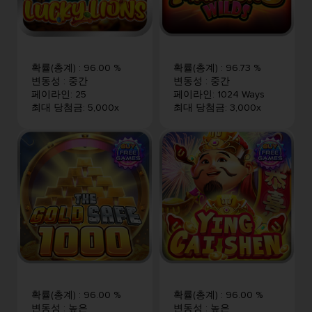
확률(총계)
:
96.00 %
확률(총계)
:
96.73 %
변동성
:
중간
변동성
:
중간
페이라인
:
25
페이라인
:
1024 Ways
최대 당첨금
:
5,000x
최대 당첨금
:
3,000x
확률(총계)
:
96.00 %
확률(총계)
:
96.00 %
변동성
:
높은
변동성
:
높은