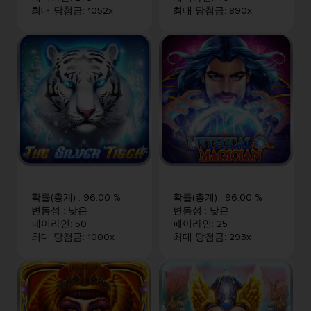
최대 당첨금
:
1052x
최대 당첨금
:
890x
확률(총계)
:
96.00 %
확률(총계)
:
96.00 %
변동성
:
낮은
변동성
:
낮은
페이라인
:
50
페이라인
:
25
최대 당첨금
:
1000x
최대 당첨금
:
293x