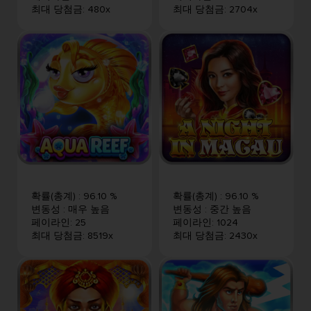
최대 당첨금
:
480x
최대 당첨금
:
2704x
확률(총계)
:
96.10 %
확률(총계)
:
96.10 %
변동성
:
매우 높음
변동성
:
중간 높음
페이라인
:
25
페이라인
:
1024
최대 당첨금
:
8519x
최대 당첨금
:
2430x