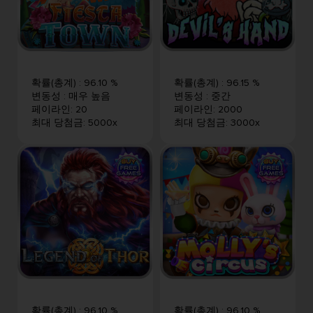
확률(총계)
:
96.10 %
확률(총계)
:
96.15 %
변동성
:
매우 높음
변동성
:
중간
페이라인
:
20
페이라인
:
2000
최대 당첨금
:
5000x
최대 당첨금
:
3000x
확률(총계)
:
96.10 %
확률(총계)
:
96.10 %