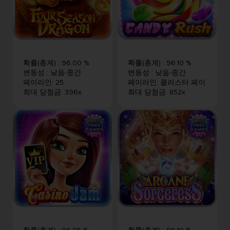
확률(총계)
:
96.00 %
확률(총계)
:
96.10 %
변동성
:
낮음-중간
변동성
:
낮음-중간
페이라인
:
25
페이라인
:
클러스터 페이
최대 당첨금
:
396x
최대 당첨금
:
852x