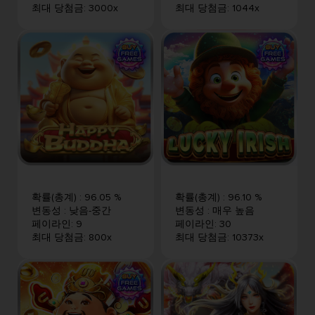
최대 당첨금
:
3000x
최대 당첨금
:
1044x
확률(총계)
:
96.05 %
확률(총계)
:
96.10 %
변동성
:
낮음-중간
변동성
:
매우 높음
페이라인
:
9
페이라인
:
30
최대 당첨금
:
800x
최대 당첨금
:
10373x