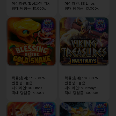
페이라인
:
활성화된 위치
페이라인
:
88 Lines
최대 당첨금
:
10,000x
최대 당첨금
:
10,000x
확률(총계)
:
96.00 %
확률(총계)
:
96.00 %
변동성
:
높은
변동성
:
높은
페이라인
:
30 Lines
페이라인
:
Multiways
최대 당첨금
:
3,000x
최대 당첨금
:
10000x