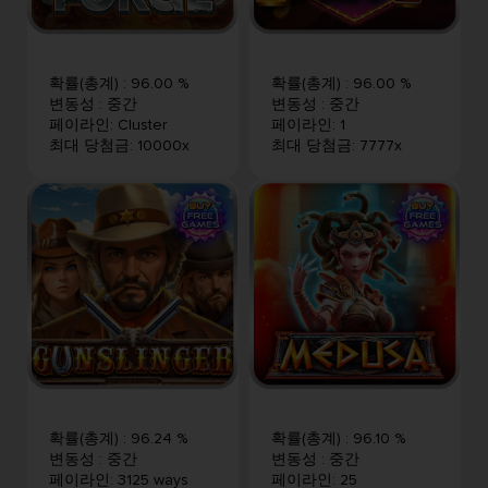
확률(총계)
:
96.00 %
확률(총계)
:
96.00 %
변동성
:
중간
변동성
:
중간
페이라인
:
Cluster
페이라인
:
1
최대 당첨금
:
10000x
최대 당첨금
:
7777x
확률(총계)
:
96.24 %
확률(총계)
:
96.10 %
변동성
:
중간
변동성
:
중간
페이라인
:
3125 ways
페이라인
:
25