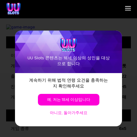
홈 페이지
English
우리는 누구인가요
Simplified Chinese
게임
Traditional Chinese
일반 정보
연락처
Bangladesh
뉴스
Phillipines
자주 묻는 질문
Hindi
이름
UU Slots 콘텐츠는 18세 이상의 성인을 대상
Indonesia
으로 합니다
게임 종류
비디오 슬롯
Korean
Cambodia
출시일
12월, 2022
계속하기 위해 법적 연령 요건을 충족하는
Laos
지 확인해주세요
진행 중
윈도우, iOS, 안드로이드, H5
Malay
Burmese
게임 특징
무료 게임, 캐스케이드 승리, 무료 게임 구매
예, 저는 18세 이상입니다
Nepali
Thai
아니요, 돌아가주세요
게임 소개
Pakistan
Vietnam
게임 종류
6x5