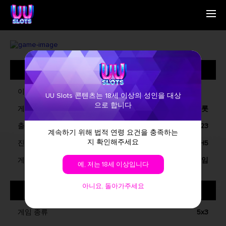
홈 페이지
English
우리는 누구인가요
Simplified Chinese
게임
Traditional Chinese
일반 정보
연락처
Bangladesh
뉴스
Phillipines
자주 묻는 질문
Hindi
이름
UU Slots 콘텐츠는 18세 이상의 성인을 대상
Indonesia
으로 합니다
게임 종류
비디오 슬롯
Korean
Cambodia
출시일
1월, 2023
계속하기 위해 법적 연령 요건을 충족하는
Laos
지 확인해주세요
진행 중
윈도우, iOS, 안드로이드, H5
Malay
Burmese
게임 특징
무료 게임, 보너스 게임
예, 저는 18세 이상입니다
Nepali
Thai
아니요, 돌아가주세요
게임 소개
Pakistan
Vietnam
게임 종류
5x3