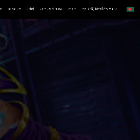
জ
আমরা কে
খেলা
যোগাযোগ করুন
সংবাদ
প্রায়শই জিজ্ঞাসিত প্রশ্ন
English
Simplified Chinese
Traditional Chinese
Bangladesh
Phillipines
Hindi
Indonesia
Korean
Cambodia
Laos
Malay
Burmese
Nepali
Thai