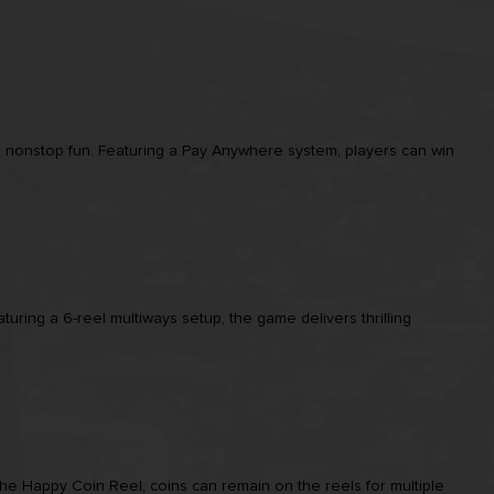
and nonstop fun. Featuring a Pay Anywhere system, players can win
uring a 6-reel multiways setup, the game delivers thrilling
the Happy Coin Reel, coins can remain on the reels for multiple