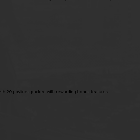
 with 20 paylines packed with rewarding bonus features.