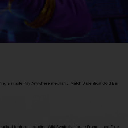
Pakistan
Vietnam
ring a simple Pay Anywhere mechanic. Match 3 identical Gold Bar
on-packed features including Wild Symbols, House Frames, and Free