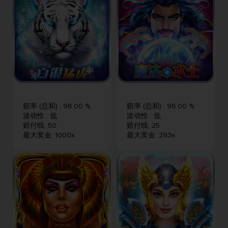
赔率 (总和)
:
96.00 %
赔率 (总和)
:
96.00 %
波动性
:
低
波动性
:
低
赔付线
:
50
赔付线
:
25
最大奖金
:
1000x
最大奖金
:
293x