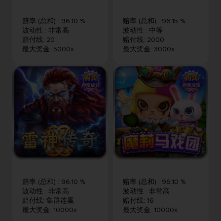
赔率 (总和)
:
96.10 %
赔率 (总和)
:
96.15 %
波动性
:
非常高
波动性
:
中等
赔付线
:
20
赔付线
:
2000
最大奖金
:
5000x
最大奖金
:
3000x
赔率 (总和)
:
96.10 %
赔率 (总和)
:
96.10 %
波动性
:
非常高
波动性
:
非常高
赔付线
:
集群连赢
赔付线
:
16
最大奖金
:
10000x
最大奖金
:
10000x