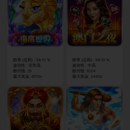
赔率 (总和)
:
96.10 %
赔率 (总和)
:
96.10 %
波动性
:
非常高
波动性
:
中高
赔付线
:
25
赔付线
:
1024
最大奖金
:
8519x
最大奖金
:
2430x