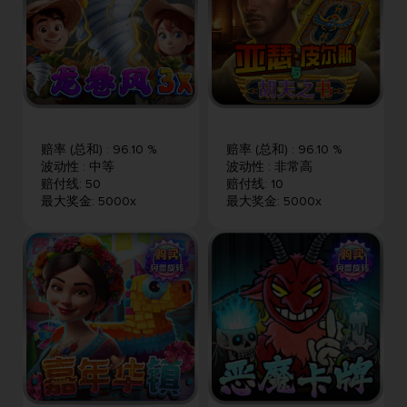
赔率 (总和)
:
96.10 %
赔率 (总和)
:
96.10 %
波动性
:
中等
波动性
:
非常高
赔付线
:
50
赔付线
:
10
最大奖金
:
5000x
最大奖金
:
5000x