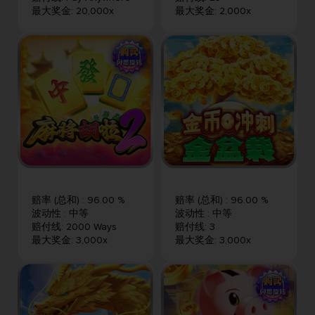
最大奖金
:
20,000x
最大奖金
:
2,000x
赔率 (总和)
:
96.00 %
赔率 (总和)
:
96.00 %
波动性
:
中等
波动性
:
中等
赔付线
:
2000 Ways
赔付线
:
3
最大奖金
:
3,000x
最大奖金
:
3,000x