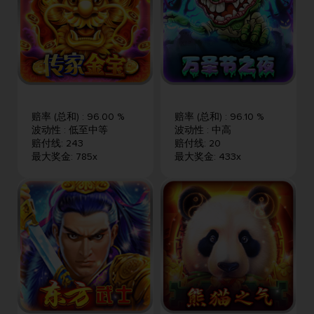
赔率 (总和)
:
96.00 %
赔率 (总和)
:
96.10 %
波动性
:
低至中等
波动性
:
中高
赔付线
:
243
赔付线
:
20
最大奖金
:
785x
最大奖金
:
433x