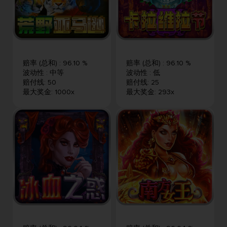
赔率 (总和)
:
96.10 %
赔率 (总和)
:
96.10 %
波动性
:
中等
波动性
:
低
赔付线
:
50
赔付线
:
25
最大奖金
:
1000x
最大奖金
:
293x