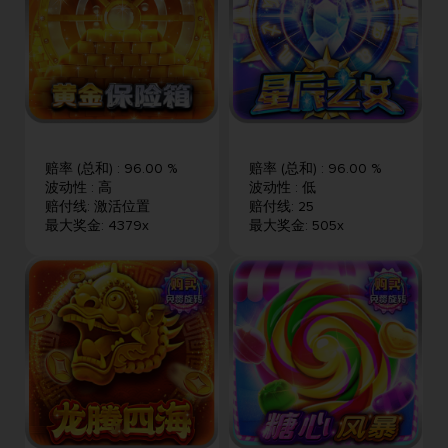
赔率 (总和)
:
96.00 %
赔率 (总和)
:
96.00 %
波动性
:
高
波动性
:
低
赔付线
:
激活位置
赔付线
:
25
最大奖金
:
4379x
最大奖金
:
505x