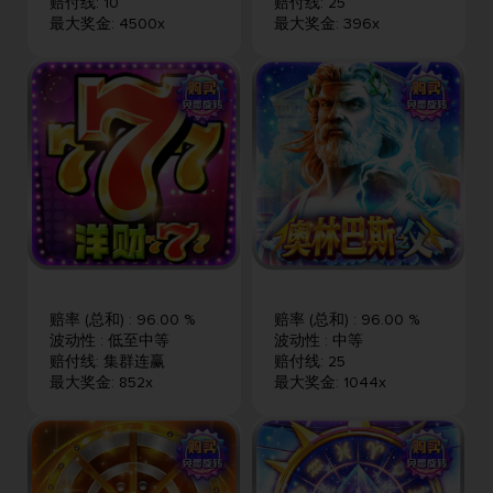
赔付线
:
10
赔付线
:
25
最大奖金
:
4500x
最大奖金
:
396x
赔率 (总和)
:
96.00 %
赔率 (总和)
:
96.00 %
波动性
:
低至中等
波动性
:
中等
赔付线
:
集群连赢
赔付线
:
25
最大奖金
:
852x
最大奖金
:
1044x