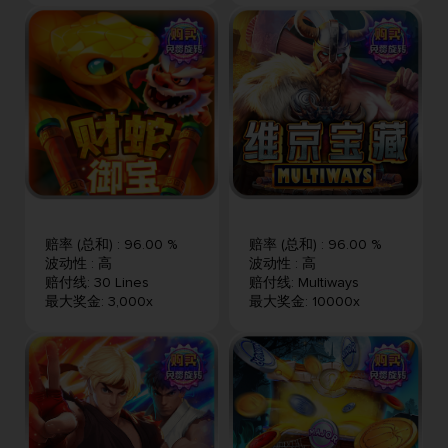
赔率 (总和)
:
96.00 %
赔率 (总和)
:
96.00 %
波动性
:
高
波动性
:
高
赔付线
:
30 Lines
赔付线
:
Multiways
最大奖金
:
3,000x
最大奖金
:
10000x