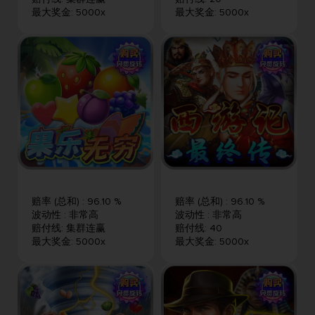
最大奖金
:
5000x
最大奖金
:
5000x
赔率 (总和)
:
96.10 %
赔率 (总和)
:
96.10 %
波动性
:
非常高
波动性
:
非常高
赔付线
:
集群连赢
赔付线
:
40
最大奖金
:
5000x
最大奖金
:
5000x