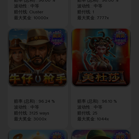
赔率 (总和)
:
96.00 %
赔率 (总和)
:
96.00 %
波动性
:
中等
波动性
:
中等
赔付线
:
Cluster
赔付线
:
1
最大奖金
:
10000x
最大奖金
:
7777x
赔率 (总和)
:
96.24 %
赔率 (总和)
:
96.10 %
波动性
:
中等
波动性
:
中等
赔付线
:
3125 ways
赔付线
:
25
最大奖金
:
3000x
最大奖金
:
1044x