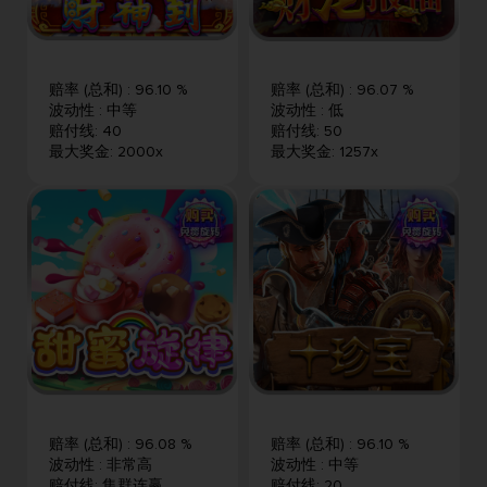
赔率 (总和)
:
96.10 %
赔率 (总和)
:
96.07 %
波动性
:
中等
波动性
:
低
赔付线
:
40
赔付线
:
50
最大奖金
:
2000x
最大奖金
:
1257x
赔率 (总和)
:
96.08 %
赔率 (总和)
:
96.10 %
波动性
:
非常高
波动性
:
中等
赔付线
:
集群连赢
赔付线
:
20