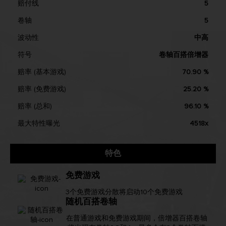
赔付线
5
卷轴
5
波动性
中高
符号
卷轴百搭倍增器
赔率 (基本游戏)
70.90 %
赔率 (免费游戏)
25.20 %
赔率 (总和)
96.10 %
最大特性曝光
4518x
特色
免费游戏
3个免费游戏分散将启动10个免费游戏
随机百搭卷轴
在普通游戏和免费游戏期间，倍增器百搭卷轴