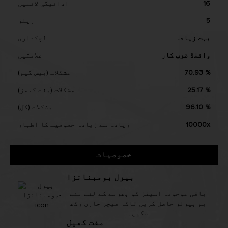
16
ادائیگی لائنیں
5
ریلز
بہت زیادہ
لچکداری
وائلڈ ضرب کار
علامتیں
70.93 %
مشکلات (بیس گیم)
25.17 %
مشکلات (مفت گیمز)
96.10 %
مشکلات (کل)
10000x
زیادہ سے زیادہ خصوصیت کا اظہار
خصوصیات
بیرل بومبنانزا
باقی موجودہ اسپنز کو بھرنے کے لئے نئے
بم بیرلز حاصل کریں تاکہ فیچر جاری رکھ
سکیں۔
مفت کھیل