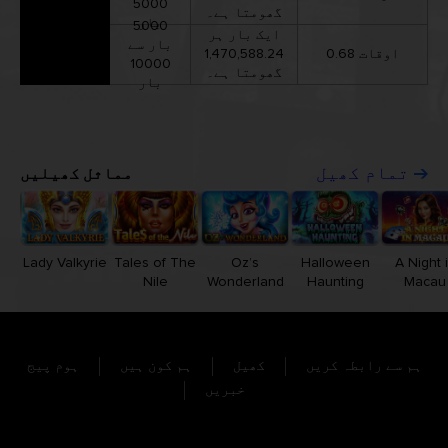
5000
گھومتا ہے۔
بار
5000
ایک بار ہر
بار سے
0.68 اوقات
1,470,588.24
10000
گھومتا ہے۔
بار
مماثل کھیلیں
تمام کھیل
Lady Valkyrie
Tales of The
Oz’s
Halloween
A Night 
Nile
Wonderland
Haunting
Macau
ہم سے رابطہ کریں
کھیل
ہم کون ہیں
ہوم پیج
خبریں