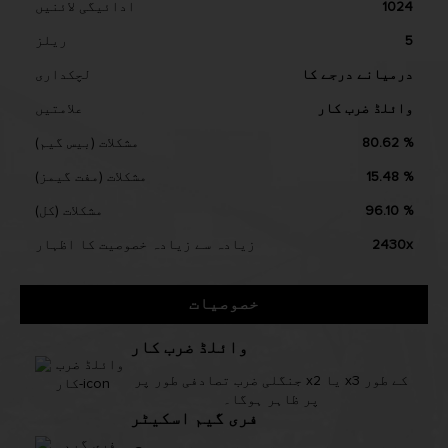
1024
ادائیگی لائنیں
5
ریلز
درمیانے درجے کا
لچکداری
وائلڈ ضرب کار
علامتیں
80.62 %
مشکلات (بیس گیم)
15.48 %
مشکلات (مفت گیمز)
96.10 %
مشکلات (کل)
2430x
زیادہ سے زیادہ خصوصیت کا اظہار
خصوصیات
وائلڈ ضرب کار
جنگلی ضرب تصادفی طور پر x2 یا x3 کے طور
پر ظاہر ہوگا۔
فری گیم اسکیٹر