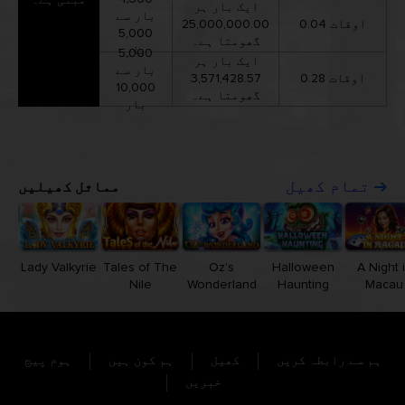
ایک بار ہر
بار سے
0.04 اوقات
25,000,000.00
5,000
گھومتا ہے۔
بار
5,000
ایک بار ہر
بار سے
0.28 اوقات
3,571,428.57
10,000
گھومتا ہے۔
بار
مماثل کھیلیں
تمام کھیل
Lady Valkyrie
Tales of The
Oz’s
Halloween
A Night 
Nile
Wonderland
Haunting
Macau
ہم سے رابطہ کریں
کھیل
ہم کون ہیں
ہوم پیج
خبریں