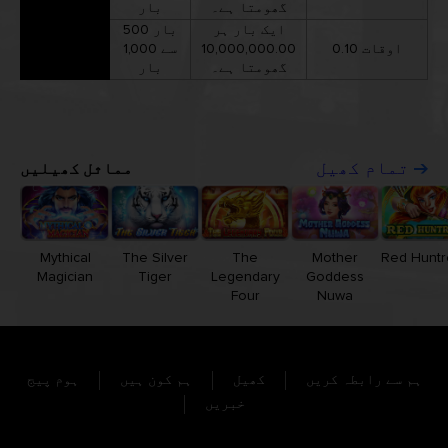
گھومتا ہے۔
بار
ایک بار ہر
500 بار
0.10 اوقات
10,000,000.00
سے 1,000
گھومتا ہے۔
بار
مماثل کھیلیں
تمام کھیل
Mythical
The Silver
The
Mother
Red Huntr
Magician
Tiger
Legendary
Goddess
Four
Nuwa
ہم سے رابطہ کریں
کھیل
ہم کون ہیں
ہوم پیج
خبریں