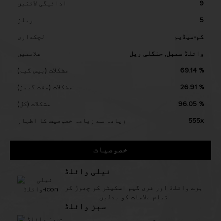
9
ادائیگی لائنیں
5
ریلز
کم-میڈیم
لچکداری
وائلڈ سمبل, جنگلی ریل
علامتیں
69.14 %
مشکلات (بیس گیم)
26.91 %
مشکلات (مفت گیمز)
96.05 %
مشکلات (کل)
555x
زیادہ سے زیادہ خصوصیت کا اظہار
خصوصیات
نیلی وائلڈ
ہرے وائلڈ اور فری گیم اسکیٹر کو چھوڑ کر
تمام علامات کو بدلیں
سبز وائلڈ