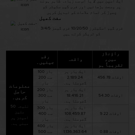
ایک اسپن میں 2 یا اس سے زیادہ ظاہر ہونے
پر وسعت بڑھائیں اور فری گیم سکیٹر کو
چھوڑ کر تمام علامات کو تبدیل کریں
مفت کھیل
3/4/5 فری گیم اسکیٹرز 10/20/50 فری گیمز
کو ٹریگر کرتے ہیں
1 ملین گیم
راؤنڈز
رقم
میں،
واقعہ
جیتیں۔
تقریباً ہو
گا
ایک بار ہر
100 بار
456.78 اوقات
2,189.24
سے 200
گھومتا ہے۔
بار
معلومات
ایک بار ہر
200 بار
حاصل
54.30 اوقات
18,416.21
سے 300
کریں۔
گھومتا ہے۔
بار
نتیجہ 50
ایک بار ہر
300 بار
ملین
9.22 اوقات
108,459.87
سے 400
اسپنز پر
گھومتا ہے۔
بار
مبنی ہے۔
ایک بار ہر
400 بار
0.88 اوقات
1,136,363.64
سے 500