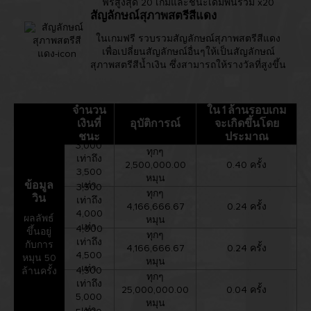
ฟรีสูงสุด 20 เกมและชนะเดิมพันรวม x20
สัญลักษณ์สุภาพสตรีสีแดง
ในเกมฟรี รวบรวมสัญลักษณ์สุภาพสตรีสีแดง
เพื่อเปลี่ยนสัญลักษณ์อื่นๆให้เป็นสัญลักษณ์
สุภาพสตรีสีน้ำเงิน ซึ่งสามารถให้รางวัลที่สูงขึ้น
จำนวน
ใน 1 ล้านรอบเกม
เงินที่
อุบัติการณ์
จะเกิดขึ้นโดย
ชนะ
ประมาณ
3,000
ทุกๆ
เท่าถึง
2,500,000.00
0.40 ครั้ง
3,500
หมุน
ข้อมูล
เท่า
3,500
ทุกๆ
วิน
เท่าถึง
4,166,666.67
0.24 ครั้ง
4,000
ผลลัพธ์
หมุน
เท่า
4,000
ขึ้นอยู่
ทุกๆ
เท่าถึง
กับการ
4,166,666.67
0.24 ครั้ง
4,500
หมุน 50
หมุน
เท่า
4,500
ล้านครั้ง
ทุกๆ
เท่าถึง
25,000,000.00
0.04 ครั้ง
5,000
หมุน
เท่า