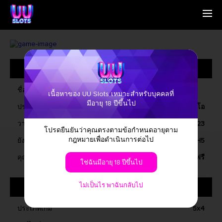
หน้าหลัก
English
เราคือใคร
Simplified Chinese
เกม
Traditional Chinese
ข้อมูลทั่วไป
ติดต่อเรา
Bangladesh
ข่าวสาร
Phillipines
คำถามที่พบบ่อย
Hindi
ชื่อ
เนื้อหาของ UU Slots เหมาะสำหรับบุคคลที่
Indonesia
มีอายุ 18 ปีขึ้นไป
ประเภทเกม
สล็อตวิดีโอ
Korean
Cambodia
วางจำหน่ายเมื่อ
เมษายน, 2023
โปรดยืนยันว่าคุณตรงตามข้อกำหนดอายุตาม
Laos
กฎหมายเพื่อดำเนินการต่อไป
ยังคงดำเนินการ
วินโดวส์, ไอโอเอส, แอนดรอยด์, H5
Malay
Burmese
คุณสมบัติการเล่นเกม
เกมฟรี
ใช่ฉันมีอายุ 18 ปีขึ้นไป
Nepali
Thai
ไม่เป็นไร พาฉันกลับไป
เกี่ยวกับเกม
Pakistan
Vietnam
ประเภทเกม
5x4