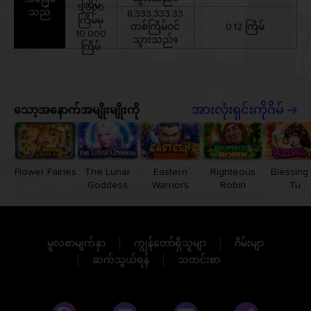
ကြိမ်
5,000
သည်
8,333,333.33
ကြိမ်မှ
တစ်ကြိမ်ဝင်
0.12 ကြိမ်
10,000
သွားသည်။
ကြိမ်
သော့အနောက်အမျိုးမျိုးကို
အားလုံးရှင်းကိုဂိမ်
Flower Fairies
The Lunar
Eastern
Righteous
Blessing 
Goddess
Warriors
Robin
Tu
မူလစာမျက်နှာ
ကျွန်တော်ရှိသူမျာ
ဂိမ်းမျာ
ဆက်သွယ်ရန်
သတင်းစာ