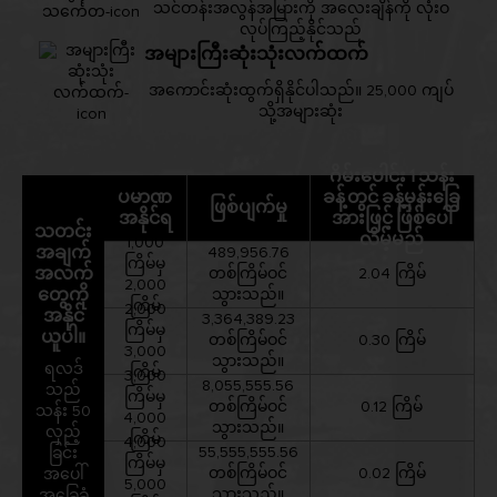
သင်တန်းအလွန်အမြားကို အလေးချိန်ကို လုံးဝ
လုပ်ကြည့်နိုင်သည်
အများကြီးဆုံးသုံးလက်ထက်
အကောင်းဆုံးထွက်ရှိနိုင်ပါသည်။ 25,000 ကျပ်
သို့အများဆုံး
ဂိမ်းပေါင်း 1 သန်း
ပမာဏ
ခန့်တွင် ခန့်မှန်းခြေ
ဖြစ်ပျက်မှု
အနိုင်ရ
အားဖြင့် ဖြစ်ပေါ်
သတင်း
လိမ့်မည်
1,000
အချက်
489,956.76
ကြိမ်မှ
အလက်
တစ်ကြိမ်ဝင်
2.04 ကြိမ်
2,000
တွေကို
သွားသည်။
ကြိမ်
2,000
အနိုင်
3,364,389.23
ကြိမ်မှ
ယူပါ။
တစ်ကြိမ်ဝင်
0.30 ကြိမ်
3,000
သွားသည်။
ရလဒ်
ကြိမ်
3,000
8,055,555.56
သည်
ကြိမ်မှ
တစ်ကြိမ်ဝင်
0.12 ကြိမ်
သန်း 50
4,000
သွားသည်။
လှည့်
ကြိမ်
4,000
55,555,555.56
ခြင်း
ကြိမ်မှ
တစ်ကြိမ်ဝင်
0.02 ကြိမ်
အပေါ်
5,000
သွားသည်။
အခြေခံ