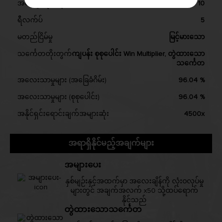
အလျော်လိုင်းများ
10
ရီလက်ပ်
5
မတည်ငြိမ်မှု
မြင့်မားသော
သင်္ကေတတိုးတွက်
ကျပန်း စုစုပေါင်း Win Multiplier, တွဲထားသော
သင်္ကေတ
အလေးသာမှုများ (အခြေခံဂိမ်း)
96.04 %
အလေးသာမှုများ (စုစုပေါင်း)
96.04 %
အနိုင်ရှင်းရောင်းချက်အများဆုံး
4500x
အရာရှိနိုင်မည့်အချက်များ
အများပေး
နှစ်မျဉ်းနှင့်အထက်မှာ အလေးချိန်ကို လုံးဝလုပ်မှု
များတွင် အချက်အလက် x50 သို့ထပ်ရောက်
နိုင်သည်
တွဲထားသောသင်္ကေတ