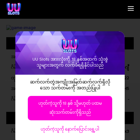
မူလစာမျက်နှာ
English
ကျွန်တော်ရှိသူမျာ
Simplified Chinese
ဂိမ်းမျာ
Traditional Chinese
အထွေထွေအမျိုးအစားမျာ
ဆက်သွယ်ရန်
Bangladesh
သတင်းစာ
Phillipines
မြန်မာမိတ်ဆွေ
Hindi
အမည်
UU Slots အားလုံးကို 18 နှစ်အထက် သုံးစွဲ
Indonesia
သူများအတွက် လက်ခံရရှိနိုင်ပါသည်
ဂိမ်းအမျိုးအစား
ဗီဒီယို အိုလ်ဂျီ
Korean
Cambodia
ထုတ်ရန်
ဒီဇိုဂရမ်, 2022
ဆက်လက်တွဲအကျိုးအမြတ်ဆက်လက်ရှိလို
Laos
သော သက်တမ်းကို အတည်ပြုပါ
အဆက်တင်သွားပြီ
ဝင်ဒို, iOS, အနိုင်ရိုက်, H5
Malay
Burmese
ဂိမ်းရှင်းမှုရှိမှု
-
ဟုတ်ကဲ့သူကို 18 နှစ် သို့မဟုတ် ပထမ
Nepali
Thai
ဆုံးသက်တမ်းကိုရှိသည်
ဂိမ်းအကြောင်
Pakistan
Vietnam
ဟုတ်ကဲ့သူကို နောက်ပြောင်းရွှေ့ပါ
ဂိမ်းအမျိုးအစား
5x3