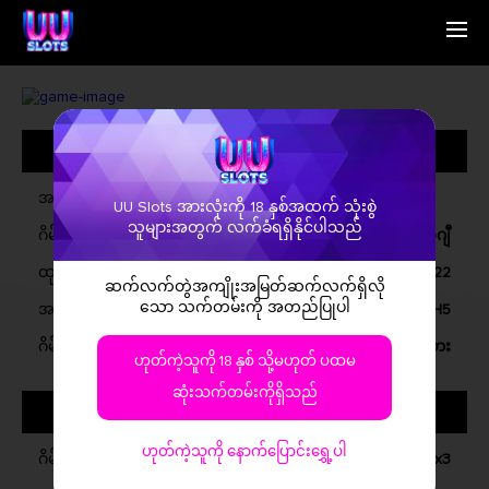
မူလစာမျက်နှာ
English
ကျွန်တော်ရှိသူမျာ
Simplified Chinese
ဂိမ်းမျာ
Traditional Chinese
အထွေထွေအမျိုးအစားမျာ
ဆက်သွယ်ရန်
Bangladesh
သတင်းစာ
Phillipines
မြန်မာမိတ်ဆွေ
Hindi
အမည်
UU Slots အားလုံးကို 18 နှစ်အထက် သုံးစွဲ
Indonesia
သူများအတွက် လက်ခံရရှိနိုင်ပါသည်
ဂိမ်းအမျိုးအစား
ဗီဒီယို အိုလ်ဂျီ
Korean
Cambodia
ထုတ်ရန်
ဒီဇိုဂရမ်, 2022
ဆက်လက်တွဲအကျိုးအမြတ်ဆက်လက်ရှိလို
Laos
သော သက်တမ်းကို အတည်ပြုပါ
အဆက်တင်သွားပြီ
ဝင်ဒို, iOS, အနိုင်ရိုက်, H5
Malay
Burmese
ဂိမ်းရှင်းမှုရှိမှု
အခမဲ့ကား
ဟုတ်ကဲ့သူကို 18 နှစ် သို့မဟုတ် ပထမ
Nepali
Thai
ဆုံးသက်တမ်းကိုရှိသည်
ဂိမ်းအကြောင်
Pakistan
Vietnam
ဟုတ်ကဲ့သူကို နောက်ပြောင်းရွှေ့ပါ
ဂိမ်းအမျိုးအစား
5x3