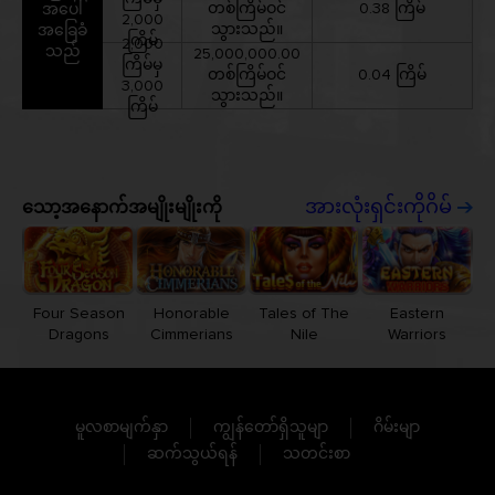
တစ်ကြိမ်ဝင်
0.38 ကြိမ်
အပေါ်
2,000
သွားသည်။
အခြေခံ
ကြိမ်
2,000
သည်
25,000,000.00
ကြိမ်မှ
တစ်ကြိမ်ဝင်
0.04 ကြိမ်
3,000
သွားသည်။
ကြိမ်
သော့အနောက်အမျိုးမျိုးကို
အားလုံးရှင်းကိုဂိမ်
Four Season
Honorable
Tales of The
Eastern
Dragons
Cimmerians
Nile
Warriors
မူလစာမျက်နှာ
ကျွန်တော်ရှိသူမျာ
ဂိမ်းမျာ
ဆက်သွယ်ရန်
သတင်းစာ