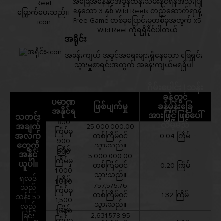
အခြေအနေနှင့်အခွန်ထိန်းသိမ်းနိုင်ရန်အသုံးပြု
နေသော 3 နှစ် Wild Reels တည်ဆောက်ရာနဲ့
Free Game တစ်ခုပြောင်းမှုတစ်ခုအတွက် x5
Wild Reel ကိုရရှိနိုင်ပါတယ်
အရိုင်း
အခန်းကျယ် အခွင့်အရေးများရှိနေသော ဖြေရှင်း
သွားမှုစာရင်းအတွက် အခန်းကျယ်မရရှိပါ
ဂိမ်းပေါင်း 1 သန်း
ခန့်တွင်
ပမာဏ
ဖြစ်ပျက်မှု
ခန့်မှန်းခြေ
အနိုင်ရ
အားဖြင့် ဖြစ်ပေါ်
သတင်း
800
လိမ့်မည်
အချက်
25,000,000.00
ကြိမ်မှ
အလက်
တစ်ကြိမ်ဝင်
0.04 ကြိမ်
900
တွေကို
သွားသည်။
ကြိမ်
900
အနိုင်
5,000,000.00
ကြိမ်မှ
ယူပါ။
တစ်ကြိမ်ဝင်
0.20 ကြိမ်
1,000
သွားသည်။
ရလဒ်
ကြိမ်
1,000
757,575.76
သည်
ကြိမ်မှ
တစ်ကြိမ်ဝင်
1.32 ကြိမ်
သန်း 50
1,500
သွားသည်။
လှည့်
ကြိမ်
1,500
2,631,578.95
ခြင်း
ကြိမ်မှ