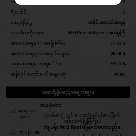
အလျော်လိုင်းများ
5
ရီလက်ပ်
5
မတည်ငြိမ်မှု
အနိုင်-အလယ်အလွန်
သင်္ကေတတိုးတွက်
Wild Reel Multiplier, 1 စက်မှုကြီ
အလေးသာမှုများ (အခြေခံဂိမ်း)
70.82 %
အလေးသာမှုများ (အခမဲ့ဂိမ်းများ)
25.28 %
အလေးသာမှုများ (စုစုပေါင်း)
96.10 %
အနိုင်ရှင်းရောင်းချက်အများဆုံး
4518x
အရာရှိနိုင်မည့်အချက်များ
အခမဲ့ကား
3ခုနှစ်အချို့တွင် 10ခုအချို့ဖွင့်ရန်အခြောက်
အလောက်ပြန်ရိုက်ပါ
ကျပန်း Wild Reel မြှောက်ပေးသည်။