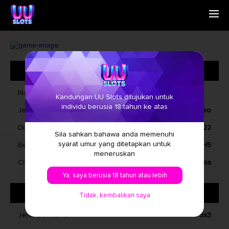
Laman Utama
English
Siapakah Kami
Simplified Chinese
Permainan
Traditional Chinese
MAKLUMAT AM
Hubungi Kami
Bangladesh
Berita
Phillipines
Soalan Lazim
Hindi
Nama
Kandungan UU Slots ditujukan untuk
Indonesia
individu berusia 18 tahun ke atas
Jenis permainan
Slot Video
Korean
Cambodia
Dikeluarkan pada
Disember, 2022
Sila sahkan bahawa anda memenuhi
Laos
syarat umur yang ditetapkan untuk
Berlanjutan
Windows, iOS, Android, H5
Malay
meneruskan
Burmese
Ciri-ciri permainan
Permainan Percuma
Nepali
Ya, saya berusia 18 tahun atau lebih
Thai
MENGENAI PERMAINAN
Pakistan
Tidak, kembalikan saya
Vietnam
Jenis permainan
5x3