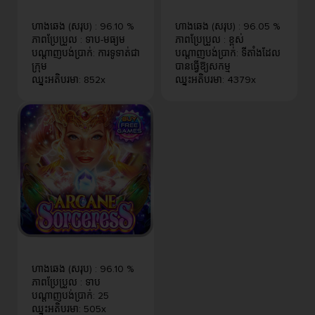
ហាងឆេង (សរុប)
:
96.10 %
ហាងឆេង (សរុប)
:
96.05 %
ភាពប្រែប្រួល
:
ទាប-មធ្យម
ភាពប្រែប្រួល
:
ខ្ពស់
បណ្តាញបង់ប្រាក់
:
ការទូទាត់ជា
បណ្តាញបង់ប្រាក់
:
ទីតាំងដែល
ក្រុម
បានធ្វើឱ្យសកម្ម
ឈ្នះអតិបរមា
:
852x
ឈ្នះអតិបរមា
:
4379x
ហាងឆេង (សរុប)
:
96.10 %
ភាពប្រែប្រួល
:
ទាប
បណ្តាញបង់ប្រាក់
:
25
ឈ្នះអតិបរមា
:
505x