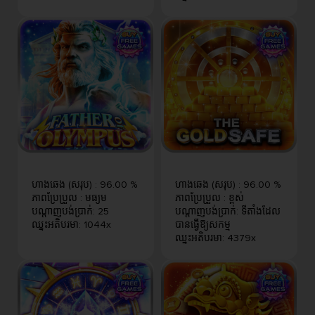
ហាងឆេង (សរុប)
:
96.00 %
ហាងឆេង (សរុប)
:
96.00 %
ភាពប្រែប្រួល
:
មធ្យម
ភាពប្រែប្រួល
:
ខ្ពស់
បណ្តាញបង់ប្រាក់
:
25
បណ្តាញបង់ប្រាក់
:
ទីតាំងដែល
ឈ្នះអតិបរមា
:
1044x
បានធ្វើឱ្យសកម្ម
ឈ្នះអតិបរមា
:
4379x