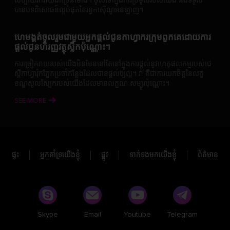
សប្បាយរីករាយជាច្រើនម៉ោង។ ចូលទៅក្នុងការប្រមូលរបស់យើង និងទទួល
បានបទពិសោធន៍ល្អបំផុតនៃរន្ធកាស៊ីណូអនឡាញ។
ហេមង្គត់ចូលរួមជាមួយអ្នកផ្តល់ជូនកាហ្វាករក្រុមពួកគេដោយការ
ផ្តល់ជូនហិរញ្ញវត្ថុស្លឹកប៉ុណ្ណោះ។
ការច្រៀករាយរបស់យើងមិនមែននៅតែនៅក្នុងការផ្តល់នូវហេតុផលកម្មរបស់ជេ
ស្តីកាហ្វារ៉ុកភ្នែកប្រចាំកន្លែងដែលបានផ្តល់ឲ្យល្អ។ វា គឺជាការយកចិត្តនៃលក្ខ
ខណ្ឌសូលស្បែករបស់យើងដែលមានលក្ខណៈសម្បូរប៉ុណ្ណោះ។
ការរួមភេទ API កម្រិតខ្ពស់សម្រាប់ការផ្ដល់ការ
SEE MORE
ដំឡើងលើធនាគារដោយស្មារលាក់
UU Slots ត្រូវការដោយសុវត្ថិភាពនិងប្រព័ន្ធបង្កើតឡើងក្នុង API បង្កើន
សម្រាប់ការបង្ហាញលក្ខណៈសកម្មរបស់ជាចំនុចល្បែងទៅក្នុងការបកប្រែទំនិញ
អន្ដរួច។ លក្ខណៈសម្បត្តរបស់ API របស់យើងធ្វើឱ្យបានដាច់ដោយការផ្ទុកទំហំ
ផ្ទះ
អ្នកគាំទ្រយើងខ្ញុំ
ផ្លូវ
ទាក់ទងមកយើងខ្ញុំ
ព័ត៌មាន
លោហៈក្នុងបកប្រែប្រព័ន្ធរបស់កាស៊ីណូដែលមានជាចំណោមខ្លួន។ ធ្វើឱ្យអោយ
ដំណើរការប្រកប្រែលក្ខណៈសកម្មដោយភាគច្រើនប្រតិបត្តិនិងការសន្មត
ស្រាវជ្រាវ។ របៀបធ្វើឱ្យការធ្វើការដ៏រស្មុីបំផុតមានសម្ព័ន្ធ និងការយោគព្រឺត
លើការលើកពរអាហារលើកដោយសុវត្ថិភាពរបស់ល្បែងលោហៈសកម្ម។
Skype
Email
Youtube
Telegram
ការប្រើយក្សនៃអ្នកផ្ដល់ជាលក្ខណៈដែលខ្ពស់ក្នុងការផ្តល់កាស៊ីណូ
ដោយល្បីចំពោះបន្ទាត់កាស៊ីណូមាន។