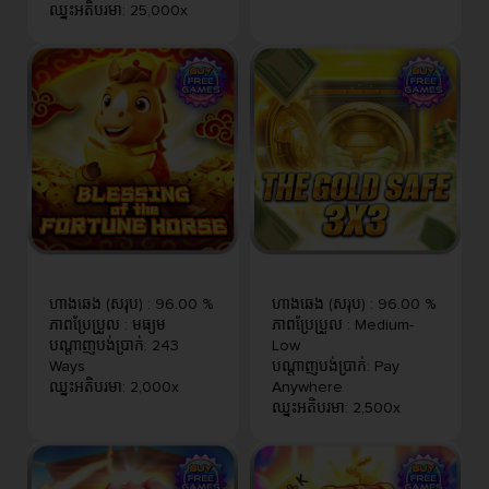
ឈ្នះអតិបរមា
:
25,000x
ហាងឆេង (សរុប)
:
96.00 %
ហាងឆេង (សរុប)
:
96.00 %
ភាពប្រែប្រួល
:
មធ្យម
ភាពប្រែប្រួល
:
Medium-
បណ្តាញបង់ប្រាក់
:
243
Low
Ways
បណ្តាញបង់ប្រាក់
:
Pay
ឈ្នះអតិបរមា
:
2,000x
Anywhere
ឈ្នះអតិបរមា
:
2,500x