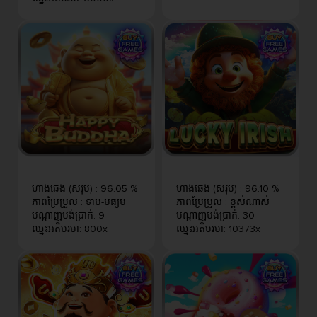
ហាងឆេង (សរុប)
:
96.05 %
ហាងឆេង (សរុប)
:
96.10 %
ភាពប្រែប្រួល
:
ទាប-មធ្យម
ភាពប្រែប្រួល
:
ខ្ពស់​ណាស់
បណ្តាញបង់ប្រាក់
:
9
បណ្តាញបង់ប្រាក់
:
30
ឈ្នះអតិបរមា
:
800x
ឈ្នះអតិបរមា
:
10373x