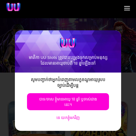
ផ្ទះ
English
អ្នកគាំទ្រយើងខ្ញុំ
Simplified Chinese
ផ្លូវ
Traditional Chinese
ទាក់ទងមកយើងខ្ញុំ
Bangladesh
ផ្លូវ
ព័ត៌មាន
Phillipines
សំណួរ​ដែល​សួរ​ស្
Hindi
មាតិកា UU Slots ត្រូវបានបម្រុងទុកសម្រាប់មនុស្ស
Indonesia
ដែលមានអាយុចាប់ពី 18 ឆ្នាំឡើងទៅ
Korean
Cambodia
សូម​បញ្ជាក់​ថា​អ្នក​បំពេញ​តាម​លក្ខខណ្ឌ​អាយុ​ស្រប​
Laos
ច្បាប់​ដើម្បី​បន្ត
ទាំងអស់។
រន្ធដោត
ទិញហ្គេមឥតគិតថ្លៃ
Malay
Burmese
បាទ/ចាស ខ្ញុំមានអាយុ 18 ឆ្នាំ ឬចាស់ជាង
Nepali
នេះ។
Thai
Pakistan
ទេ យកខ្ញុំមកវិញ
Vietnam