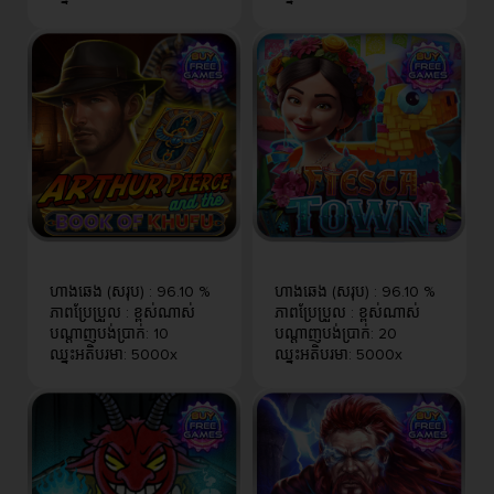
ហាងឆេង (សរុប)
:
96.10 %
ហាងឆេង (សរុប)
:
96.10 %
ភាពប្រែប្រួល
:
ខ្ពស់​ណាស់
ភាពប្រែប្រួល
:
ខ្ពស់​ណាស់
បណ្តាញបង់ប្រាក់
:
10
បណ្តាញបង់ប្រាក់
:
20
ឈ្នះអតិបរមា
:
5000x
ឈ្នះអតិបរមា
:
5000x