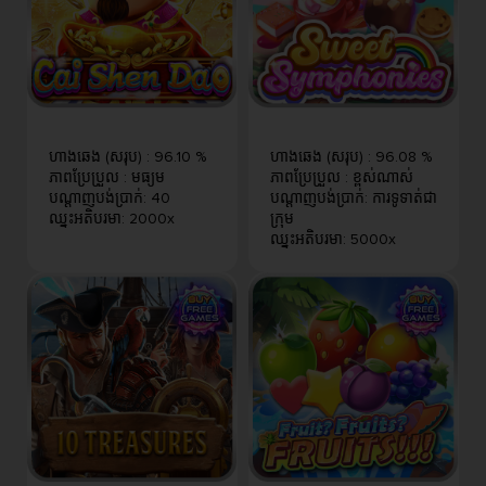
ហាងឆេង (សរុប)
:
96.10 %
ហាងឆេង (សរុប)
:
96.08 %
ភាពប្រែប្រួល
:
មធ្យម
ភាពប្រែប្រួល
:
ខ្ពស់​ណាស់
បណ្តាញបង់ប្រាក់
:
40
បណ្តាញបង់ប្រាក់
:
ការទូទាត់ជា
ឈ្នះអតិបរមា
:
2000x
ក្រុម
ឈ្នះអតិបរមា
:
5000x