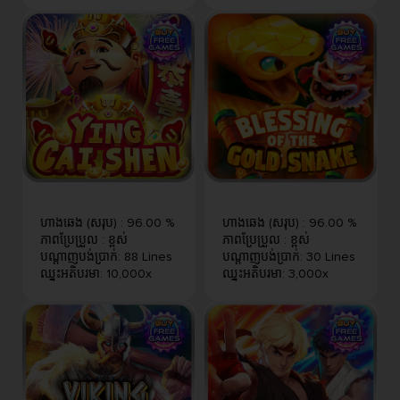
ហាងឆេង (សរុប)
:
96.00 %
ហាងឆេង (សរុប)
:
96.00 %
ភាពប្រែប្រួល
:
ខ្ពស់
ភាពប្រែប្រួល
:
ខ្ពស់
បណ្តាញបង់ប្រាក់
:
88 Lines
បណ្តាញបង់ប្រាក់
:
30 Lines
ឈ្នះអតិបរមា
:
10,000x
ឈ្នះអតិបរមា
:
3,000x