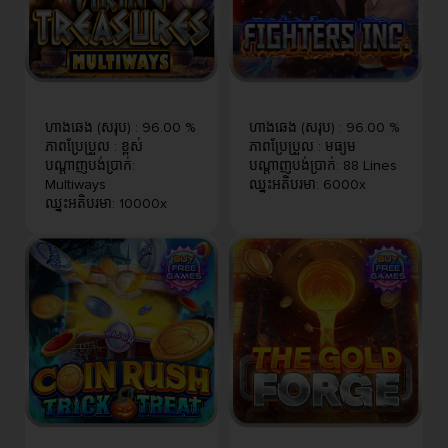
ហាងឆេង (សរុប)
:
96.00 %
ហាងឆេង (សរុប)
:
96.00 %
ភាពប្រែប្រួល
:
ខ្ពស់
ភាពប្រែប្រួល
:
មធ្យម
បណ្តាញបង់ប្រាក់
:
បណ្តាញបង់ប្រាក់
:
88 Lines
Multiways
ឈ្នះអតិបរមា
:
6000x
ឈ្នះអតិបរមា
:
10000x