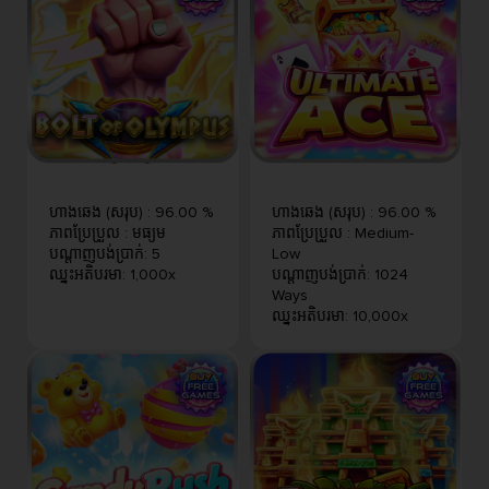
ហាងឆេង (សរុប)
:
96.00 %
ហាងឆេង (សរុប)
:
96.00 %
ភាពប្រែប្រួល
:
មធ្យម
ភាពប្រែប្រួល
:
Medium-
បណ្តាញបង់ប្រាក់
:
5
Low
ឈ្នះអតិបរមា
:
1,000x
បណ្តាញបង់ប្រាក់
:
1024
Ways
ឈ្នះអតិបរមា
:
10,000x