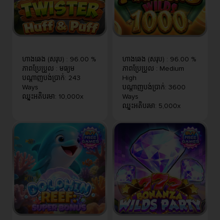
ហាងឆេង (សរុប)
:
96.00 %
ហាងឆេង (សរុប)
:
96.00 %
ភាពប្រែប្រួល
:
មធ្យម
ភាពប្រែប្រួល
:
Medium
បណ្តាញបង់ប្រាក់
:
243
High
Ways
បណ្តាញបង់ប្រាក់
:
3600
ឈ្នះអតិបរមា
:
10,000x
Ways
ឈ្នះអតិបរមា
:
5,000x