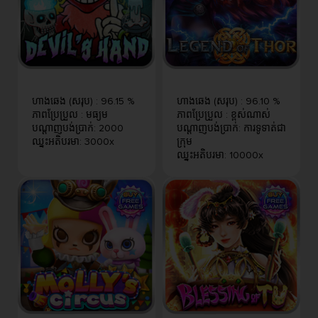
ហាងឆេង (សរុប)
:
96.15 %
ហាងឆេង (សរុប)
:
96.10 %
ភាពប្រែប្រួល
:
មធ្យម
ភាពប្រែប្រួល
:
ខ្ពស់​ណាស់
បណ្តាញបង់ប្រាក់
:
2000
បណ្តាញបង់ប្រាក់
:
ការទូទាត់ជា
ឈ្នះអតិបរមា
:
3000x
ក្រុម
ឈ្នះអតិបរមា
:
10000x