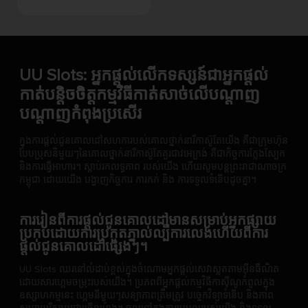
UU Slots: អ្នកផ្តល់លើកទស្សន៍ជាអ្នកផ្ដល់
កាត់បន្តិចចិត្តកម្មវិធីកាត់សាច់លើបណ្តាញ
បណ្តាញកំពុងប្រសើរ
ក្នុងការផ្តល់ជូនគោលដៅសហការបស់គោលថ្នាក់នារីកាស៊ូតែយើង គឺជាក្រុមហ៊ុន
បែបប្រុសនិមួយៗនៃគោលថ្នាក់នារីកាស៊ូតែគួរជាវអេក្រង់ គឺជាកិច្ចការក្លែងស្បែក
និងការធ្វើអាហារ។ ស្តាប់រកលទ្ធភាព របស់យើង ហើយសូមបន្តព្រះរាជាណាចក្រ
កម្ពុជា ដោយយើង បង្ហាញកិច្ចការ ការកក់ និង ការទទួលទំនើបដូចគ្នា។
ការរៀនពីការផ្តល់ជូនគោលដៅមានសម្រាប់អ្នកផ្សាយ
ប្រកបដោយការប្រកួតភ្នាល់ល្បីការលេងហើយពីការ
ផ្តល់ជូនគោលដៅផ្សេងៗ។
UU Slots ឈរនៅលំដាប់ខ្ពស់ក្នុងចំណោមអ្នកផ្តល់សេវាស្លតតាមអ៊ីនធឺណិត
ដោយសារហ្គេមចម្រុះរបស់យើង។ ប្រភពពីអ្នកផ្តល់កម្មវិធីកាស៊ីណូកំពូលក្នុង
ឧស្សាហកម្មនេះ ហ្គេមនីមួយៗសន្យាភាពត្រឹមត្រូវ បច្ចេកវិទ្យាទំនើប និងភាព