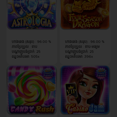
ហាងឆេង (សរុប)
:
96.00 %
ហាងឆេង (សរុប)
:
96.00 %
ភាពប្រែប្រួល
:
ទាប
ភាពប្រែប្រួល
:
ទាប-មធ្យម
បណ្តាញបង់ប្រាក់
:
25
បណ្តាញបង់ប្រាក់
:
25
ឈ្នះអតិបរមា
:
505x
ឈ្នះអតិបរមា
:
396x