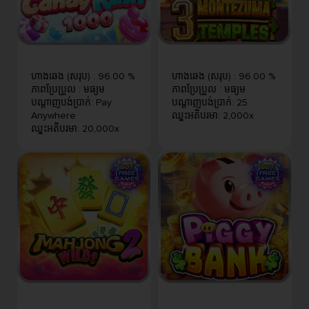
ហាងឆេង (សរុប)
:
96.00 %
ហាងឆេង (សរុប)
:
96.00 %
ភាពប្រែប្រួល
:
មធ្យម
ភាពប្រែប្រួល
:
មធ្យម
បណ្តាញបង់ប្រាក់
:
Pay
បណ្តាញបង់ប្រាក់
:
25
Anywhere
ឈ្នះអតិបរមា
:
2,000x
ឈ្នះអតិបរមា
:
20,000x