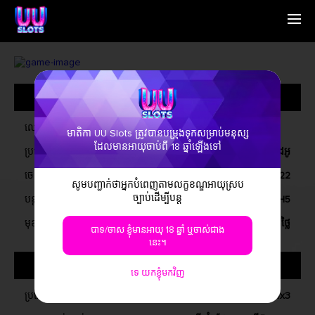
ផ្ទះ
English
អ្នកគាំទ្រយើងខ្ញុំ
Simplified Chinese
ផ្លូវ
Traditional Chinese
ព័ត៌មាន​ទូទៅ
ទាក់ទងមកយើងខ្ញុំ
Bangladesh
ព័ត៌មាន
Phillipines
សំណួរ​ដែល​សួរ​ស្
Hindi
ឈ្មោះ
មាតិកា UU Slots ត្រូវបានបម្រុងទុកសម្រាប់មនុស្ស
Indonesia
ដែលមានអាយុចាប់ពី 18 ឆ្នាំឡើងទៅ
ប្រភេទហ្គេម
រន្ធវីដេអូ
Korean
Cambodia
ចេញផ្សាយនៅលើ
ខែធ្នូ, 2022
សូម​បញ្ជាក់​ថា​អ្នក​បំពេញ​តាម​លក្ខខណ្ឌ​អាយុ​ស្រប​
Laos
ច្បាប់​ដើម្បី​បន្ត
បន្ត
វីនដូ, ប្រព័ន្ធប្រតិបត្តិការ iOS, ប្រព័ន្ធប្រតិបត្តិការ Android, H5
Malay
Burmese
មុខងារលេងហ្គេម
ទិញហ្គេមឥតគិតថ្លៃ, ហ្គេមឥតគិតថ្លៃ
បាទ/ចាស ខ្ញុំមានអាយុ 18 ឆ្នាំ ឬចាស់ជាង
Nepali
នេះ។
Thai
អំពីហ្គេម
Pakistan
ទេ យកខ្ញុំមកវិញ
Vietnam
ប្រភេទរន្ធ
4x3