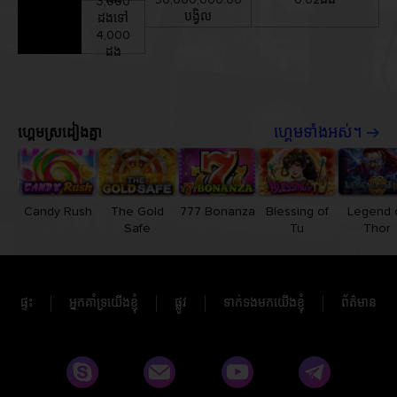
50,000,000.00
0.02ដង
3,000
បង្វិល
ដងទៅ
4,000
ដង
ហ្គេមស្រដៀងគ្នា
ហ្គេមទាំងអស់។
Candy Rush
The Gold
777 Bonanza
Blessing of
Legend 
Safe
Tu
Thor
ផ្ទះ
អ្នកគាំទ្រយើងខ្ញុំ
ផ្លូវ
ទាក់ទងមកយើងខ្ញុំ
ព័ត៌មាន