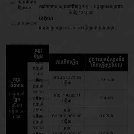
ការចែកចាយហ្គេមឥតគិតថ្លៃ 3 ឬ 4 បង្កឱ្យមានហ្គេមឥត
គិតថ្លៃ 10 ឬ 20
មេគុណ
មេគុណជួរចន្លោះ x2 - x100 ធ្វើឱ្យសកម្មដោយស៊ុម
ឈ្នះ
ចំនួន
ក្នុង 1 លានជុំហ្គេមនឹង
ការកើតឡើង
1,000
កើតឡើងប្រហែល
ដងទៅ
1,500
រាល់ 267,379.68
ឈ្នះ
ដង
20.56ដង
1,500
បង្វិល
ព័ត៌មាន
ដងទៅ
2,000
លទ្ធផលគឺ
រាល់ 714285.71
ដង
0.41ដង
2,000
ផ្អែក
បង្វិល
ដងទៅ
លើការ
2,500
រាល់
បង្វិល 50
ដង
60,000,000.00
0.02ដង
2,500
លាន
បង្វិល
ដងទៅ
3,000
រាល់
ដង