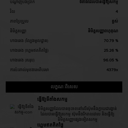
បណ្តាញបង់ប្រាក់
ទីតាំងដែលបានធ្វើឱ្យសកម្ម
វិល
4
ភាពប្រែប្រួល
ខ្ពស់
និមិត្តសញ្ញា
និមិត្តសញ្ញាពហុគុណ
ហាងឆេង (ល្បែងមូលដ្ឋាន)
70.79 %
ហាងឆេង (ហ្គេមឥតគិតថ្លៃ)
25.26 %
ហាងឆេង (សរុប)
96.05 %
ការប៉ះពាល់មុខងារអតិបរមា
4379x
លក្ខណៈពិសេស
ធ្វើឱ្យទីតាំងសកម្ម
និមិត្តសញ្ញាដែលបានចុះចតនៅលើស៊ុមនឹងក្លាយជារង្វាន់
ដែលបានធ្វើឱ្យសកម្ម ស៊ុមនឹងរីករាលដាល និងធ្វើឱ្យ
និមិត្តសញ្ញាផ្សេងទៀតសកម្ម
ហ្គេមឥតគិតថ្លៃ