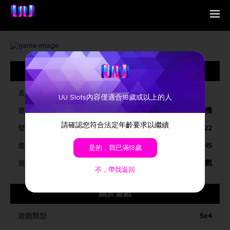
主頁
English
關於我們
Simplified Chinese
遊戲
Traditional Chinese
基本信息
聯系我們
Bangladesh
新聞
Phillipines
常見問題
Hindi
名字
UU Slots內容僅適合18歲或以上的人
Indonesia
遊戲類型
視頻老虎機
Korean
請確認您符合法定年齡要求以繼續
Cambodia
發行日期
十二月, 2022
Laos
進行中
Windows, iOS, 安卓, H5
是的，我已滿18歲
Malay
Burmese
遊戲特點
免費遊戲
不，帶我返回
Nepali
Thai
關於遊戲
Pakistan
Vietnam
遊戲類型
5x4