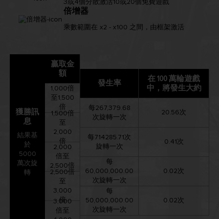
3或4個分散激活10或20個免費遊戲
倍增器
乘數範圍在 x2 - x100 之間，由框架激活
贏取金
額
在 100 萬輪遊戲
發生率
中，將發生大約
1,000倍
至1,500
倍
每267,379.68
獲勝訊
20.56次
1,500倍
次旋轉一次
息
至
2,000
結果基
每714285.71次
倍
0.41次
於
旋轉一次
2,000
5000
倍至
每
萬次旋
2,500倍
60,000,000.00
0.02次
2,500倍
轉
次旋轉一次
至
3,000
每
倍
50,000,000.00
0.02次
3,000
次旋轉一次
倍至