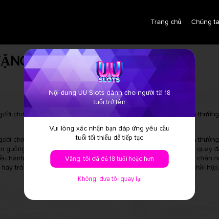
Trang chủ
Chúng ta 
ẶNG TÚI TIỀN UU
Nội dung UU Slots dành cho người từ 18
tuổi trở lên
 chơi thú vị nhất của UU Slots, được thiết kế để gây bất ngờ và thưởng
Vui lòng xác nhận bạn đáp ứng yêu cầu
tuổi tối thiểu để tiếp tục
 chơi thú vị nhất của UU Slots, được thiết kế để gây bất ngờ và thưởng 
 lên guồng, trao thưởng ngay lập tức mà không cần kích hoạt vòng quay đặ
iều hành được hưởng lợi từ tính năng này vì nó giúp tăng tỷ lệ giữ chân ng
Vâng, tôi đã đủ 18 tuổi hoặc hơn
u hay trò chơi hàng ngày, UU Cash Bag Drop mang đến cảm giác hồi hộp, 
Không, đưa tôi quay lại