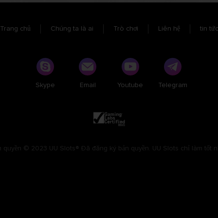
Trang chủ
Chúng ta là ai
Trò chơi
Liên hệ
tin tứ
Skype
Email
Youtube
Telegram
 quyền © 2023 UU Slots® Đã đăng ký bản quyền. UU Slots chỉ làm tốt n