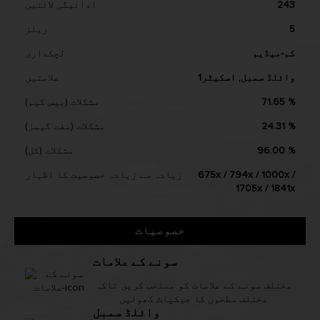
243
ادائیگی لائنیں
5
ریلز
کم-میڈیم
لچکداری
وائلڈ سمبل, اسکیٹر1
علامتیں
71.65 %
مشکلات (بیس گیم)
24.31 %
مشکلات (مفت گیمز)
96.00 %
مشکلات (کل)
675x / 794x / 1000x /
زیادہ سے زیادہ خصوصیت کا اظہار
1705x / 1841x
خصوصیات
سونے کے علامات
مختلف سونے کے علامات کو منتخب کریں تاکہ
مختلف سطحوں کا جیکپاٹ کھولیں
وائلڈ سمبل