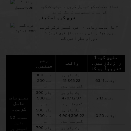
تمام علامات کو تبدیل کریں ، جیکپاٹ گیم
کو بے ترتیبی سے ٹریگر کریں
فری گیم اسکیٹر
٣ يا اس سے زیادہ ١٠ فری گیمز ٹرگر کرتے
ہیں، صرف ہائی پے سمبولز فری گیمز کے
دوران نظر آئیں گے
1 ملین گیم
رقم
راؤنڈز میں،
واقعہ
جیتیں۔
تقریباً ہو گا
ایک بار ہر
100 بار
63.11 اوقات
15,845.28
سے 300
گھومتا ہے۔
بار
ایک بار ہر
300 بار
معلومات
2.13 اوقات
470,112.97
سے 500
حاصل
گھومتا ہے۔
بار
کریں۔
ایک بار ہر
500 بار
0.20 اوقات
4,904,306.22
سے 700
نتیجہ 50
گھومتا ہے۔
بار
ملین
ایک بار ہر
700 بار
اسپنز پر