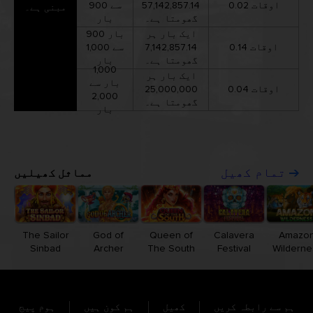
0.02 اوقات
57,142,857.14
سے 900
مبنی ہے۔
گھومتا ہے۔
بار
ایک بار ہر
900 بار
0.14 اوقات
7,142,857.14
سے 1,000
گھومتا ہے۔
بار
1,000
ایک بار ہر
بار سے
0.04 اوقات
25,000,000
2,000
گھومتا ہے۔
بار
مماثل کھیلیں
تمام کھیل
The Sailor
God of
Queen of
Calavera
Amazo
Sinbad
Archer
The South
Festival
Wilderne
ہم سے رابطہ کریں
کھیل
ہم کون ہیں
ہوم پیج