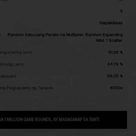
Pakistan
5
Vietnam
Napakataas
o
Random Kabuuang Panalo na Multiplier, Random Expanding
Wild, 1 Scatter
angunahing laro)
51.26 %
ibreng Laro)
44.79 %
Kabuuan)
96.05 %
ing Pagpapakita ng Tampok
4000x
SA 1 MILLION GAME ROUNDS, AY MAGAGANAP SA TANTI