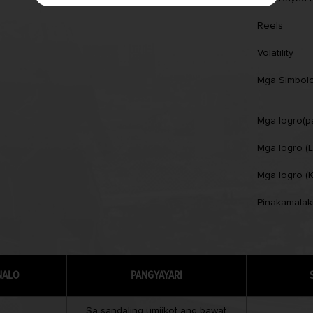
Reels
Volatility
Mga Simbol
Mga logro(p
Mga logro (L
Mga logro (
Pinakamalak
NALO
PANGYAYARI
Sa sandaling umiikot ang bawat