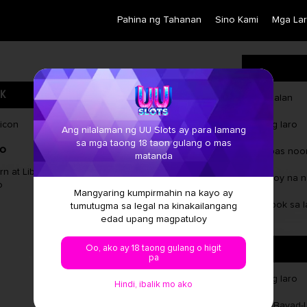
Pahina ng Tahanan
Sino Kami
Mga La
K
Pangalan
Uri ng laro
Ang nilalaman ng UU Slots ay para lamang
sa mga taong 18 taon gulang o mas
ro
Pinakamalaking Panalo
Inilabas no
matanda
rn at Libreng
Manalo ng hanggang 4,000 beses
Patuloy na 
o
ang iyong pusta!
Mangyaring kumpirmahin na kayo ay
Tampok sa l
tumutugma sa legal na kinakailangang
edad upang magpatuloy
Oo, ako ay 18 taong gulang o higit
pa
Uri ng laro
Hindi, ibalik mo ako
Mga Bayad-L