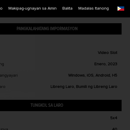
ro
Makipag-ugnayan sa Amin
Balita
Madalas Itanong
English
Simplified Chinese
PANGKALAHATANG IMPORMASYON
Traditional Chinese
Bangladesh
Phillipines
Video Slot
Hindi
ong
Enero, 2023
Indonesia
nangyayari
Windows, iOS, Android, H5
Korean
Cambodia
aro
Libreng Laro, Bumili ng Libreng Laro
Laos
Malay
TUNGKOL SA LARO
Burmese
5x4
Nepali
Thai
inya
40