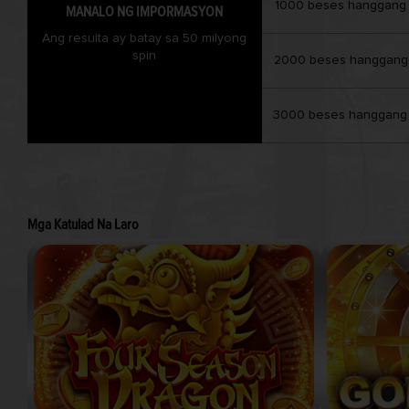
1000 beses hanggang
MANALO NG IMPORMASYON
Ang resulta ay batay sa 50 milyong
spin
2000 beses hanggang
3000 beses hanggang
Mga Katulad Na Laro