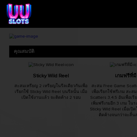
คุณสมบัติ
Sticky Wild Reel
เกมฟรีที่มี
สะสมเหรียญ 2 เหรียญในรีลเดียวกันเพื่อ
สะสม Free Game Scatte
เรียกใช้ Sticky Wild Reel บนรีลนั้น เมื่อ
เพื่อเรียกใช้ฟรีเกม สะ
เปิดใช้งานแล้ว จะติดค้าง 2 รอบ
Scatters 3,4,5 อันเพื่อเรี
เพิ่มฟรีเกมอีก 3 เกม ใน
Sticky Wild Reel เมื่อเป
ติดค้างจนกว่าจะสิ้น