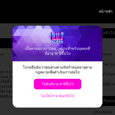
หน้าหลัก
ข้อมูลทั่วไป
ชื่อ
เนื้อหาของ UU Slots เหมาะสำหรับบุคคลที่
มีอายุ 18 ปีขึ้นไป
ประเภทเกม
ชนะสูงสุด
วางจำหน่ายเม
โปรดยืนยันว่าคุณตรงตามข้อกำหนดอายุตาม
rs 3,4,5 อัน
ชนะได้มากถึง 2,000 เท่าของเงินเดิมพัน
กฎหมายเพื่อดำเนินการต่อไป
ยังคงดำเนิน
สม Free Game
ของคุณ!
ยกใช้ซ้ำ ซึ่งจะ
ใช่ฉันมีอายุ 18 ปีขึ้นไป
คุณสมบัติกา
ระหว่างฟรีเกม
ิดใช้งานแล้วจะ
ไม่เป็นไร พาฉันกลับไป
สุดฟรีเกม
เกี่ยวกับเกม
ประเภทเกม