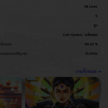
Thai
88 Lines
Pakistan
5
Vietnam
สูง
Coin Symbol, วงล้อwild
ทั้งหมด)
96.00 %
เผยคุณสมบัติสูงสุด
10,000x
เกมทั้งหมด