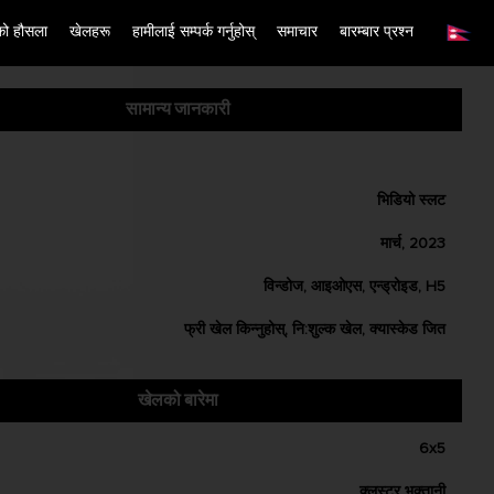
को हौसला
खेलहरू
हामीलाई सम्पर्क गर्नुहोस्
समाचार
बारम्बार प्रश्न
English
Simplified Chinese
सामान्य जानकारी
Traditional Chinese
Bangladesh
Phillipines
भिडियो स्लट
Hindi
मार्च, 2023
Indonesia
विन्डोज, आइओएस, एन्ड्रोइड, H5
Korean
Cambodia
फ्री खेल किन्नुहोस्, नि:शुल्क खेल, क्यास्केड जित
Laos
Malay
खेलको बारेमा
Burmese
6x5
Nepali
Thai
क्लस्टर भुक्तानी