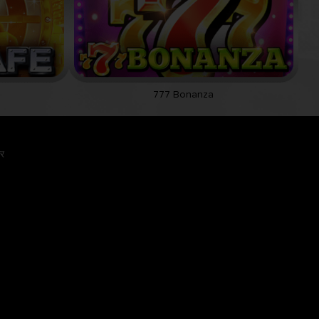
777 Bonanza
र