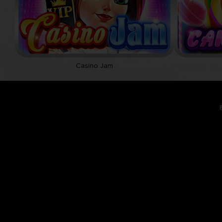
Casino Jam
ह