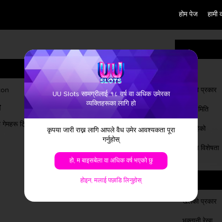
होम पेज
हामी 
नाम
खेलको प्रकार
UU Slots सामग्रीलाई १८ वर्ष वा अधिक उमेरका
व्यक्तिहरूका लागि हो
ल
अधिकतम जित्ने रकम
बिहीत मिति
ी गेमहरू ट्रिगर
आपको दायर गरिएको र 10,000 पटक बेट
चलिरहेको
कृपया जारी राख्न लागि आपले वैध उमेर आवश्यकता पूरा
जित्नुहोस्!
गर्नुहोस्
खेलका विशेषता
हो, म बाइसबेला वा अधिक वर्ष भएको छु
होइन, मलाई पछाडि लिनुहोस्
खेलको प्रकार
भुक्तानी रेखा