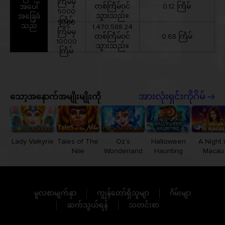
ကြိမ်မှ
တစ်ကြိမ်ဝင်
0.12 ကြိမ်
အပေါ်
5000
သွားသည်။
အခြေခံ
ကြိမ်
5000
သည်
1,470,588.24
ကြိမ်မှ
တစ်ကြိမ်ဝင်
0.68 ကြိမ်
10000
သွားသည်။
ကြိမ်
သော့အနောက်အမျိုးမျိုးကို
အားလုံးရှင်းကိုဂိမ်
Lady Valkyrie
Tales of The
Oz’s
Halloween
A Night 
Nile
Wonderland
Haunting
Macau
မူလစာမျက်နှာ
ကျွန်တော်ရှိသူမျာ
ဂိမ်းမျာ
ဆက်သွယ်ရန်
သတင်းစာ