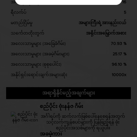
အလျော်လိုင်းများ
16
ရီလက်ပ်
5
မတည်ငြိမ်မှု
အများကြီးရဲ့အားနည်းငယ်
သင်္ကေတတိုးတွက်
အရိုင်းအမြှောက်အစား
အလေးသာမှုများ (အခြေခံဂိမ်း)
70.93 %
အလေးသာမှုများ (အခမဲ့ဂိမ်းများ)
25.17 %
အလေးသာမှုများ (စုစုပေါင်း)
96.10 %
အနိုင်ရှင်းရောင်းချက်အများဆုံး
10000x
အရာရှိနိုင်မည့်အချက်များ
စည်ပိုင်း ဗုံးနန်ဇ ဂိမ်း
အင်္ဂါရပ်ကို ဆက်လက်ဖြစ်ပေါ်နေစေရန်အတွက်
သင့်လက်ကျန်စပင်များကို ပြန်ဖြည့်ရန် ဗုံး
စည်ပိုင်းအသစ်များကို ရယူပါ။
အခမဲ့ကား