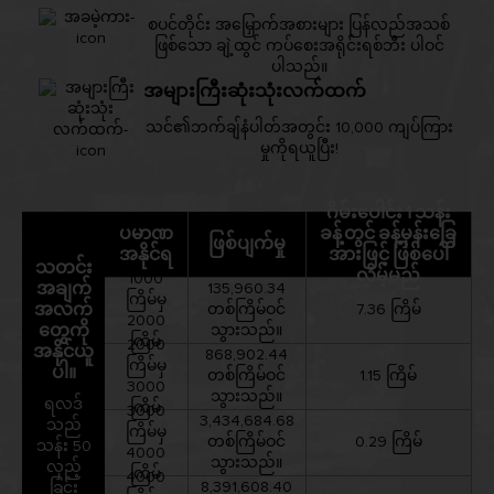
စပင်တိုင်း အမြှောက်အစားများ ပြန်လည်အသစ်
ဖြစ်သော ချဲ့ထွင် ကပ်စေးအရိုင်းရစ်ဘီး ပါဝင်
ပါသည်။
အများကြီးဆုံးသုံးလက်ထက်
သင်၏ဘက်ချ်နံပါတ်အတွင်း 10,000 ကျပ်ကြား
မှုကိုရယူပြီး!
ဂိမ်းပေါင်း 1 သန်း
ပမာဏ
ခန့်တွင် ခန့်မှန်းခြေ
ဖြစ်ပျက်မှု
အနိုင်ရ
အားဖြင့် ဖြစ်ပေါ်
သတင်း
လိမ့်မည်
1000
အချက်
135,960.34
ကြိမ်မှ
အလက်
တစ်ကြိမ်ဝင်
7.36 ကြိမ်
2000
တွေကို
သွားသည်။
ကြိမ်
2000
အနိုင်ယူ
868,902.44
ကြိမ်မှ
ပါ။
တစ်ကြိမ်ဝင်
1.15 ကြိမ်
3000
သွားသည်။
ရလဒ်
ကြိမ်
3000
3,434,684.68
သည်
ကြိမ်မှ
တစ်ကြိမ်ဝင်
0.29 ကြိမ်
သန်း 50
4000
သွားသည်။
လှည့်
ကြိမ်
4000
8,391,608.40
ခြင်း