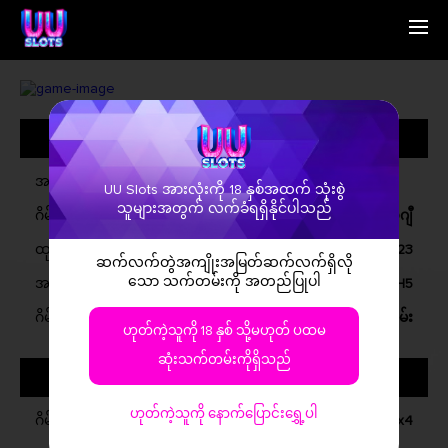
မူလစာမျက်နှာ
English
ကျွန်တော်ရှိသူမျာ
Simplified Chinese
ဂိမ်းမျာ
Traditional Chinese
အထွေထွေအမျိုးအစားမျာ
ဆက်သွယ်ရန်
Bangladesh
သတင်းစာ
Phillipines
မြန်မာမိတ်ဆွေ
Hindi
အမည်
UU Slots အားလုံးကို 18 နှစ်အထက် သုံးစွဲ
Indonesia
သူများအတွက် လက်ခံရရှိနိုင်ပါသည်
ဂိမ်းအမျိုးအစား
ဗီဒီယို အိုလ်ဂျီ
Korean
Cambodia
ထုတ်ရန်
ဖေဖော်ဝါရီ, 2023
ဆက်လက်တွဲအကျိုးအမြတ်ဆက်လက်ရှိလို
Laos
သော သက်တမ်းကို အတည်ပြုပါ
အဆက်တင်သွားပြီ
ဝင်ဒို, iOS, အနိုင်ရိုက်, H5
Malay
Burmese
ဂိမ်းရှင်းမှုရှိမှု
အခမဲ့ကား, အခမဲ့ဂိမ်းဝယ်ပါ, ဘောနပ်စ်ဂိမ်း
ဟုတ်ကဲ့သူကို 18 နှစ် သို့မဟုတ် ပထမ
Nepali
Thai
ဆုံးသက်တမ်းကိုရှိသည်
ဂိမ်းအကြောင်
Pakistan
Vietnam
ဟုတ်ကဲ့သူကို နောက်ပြောင်းရွှေ့ပါ
ဂိမ်းအမျိုးအစား
5x4