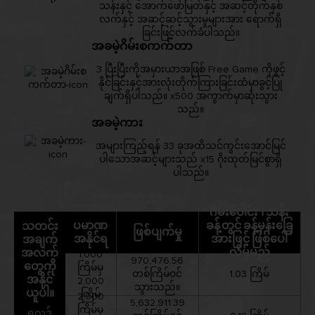
သန်းနှင့် အောက်ဖော်မြတ်နှင့် အဆင့်တိုက်နှစ်
လက်နှင့် အဆင့်ဆင့်သွားမှုများအား ရောက်ရှိ
ခြင်းဖြင့်လက်ခံပါသည်။
အခမဲ့ဂိမ်းစကက်တာ
3 ပြီးပြီးကိုအမှားယာအဖြစ် Free Game ကိုဖွင့်
နိုင်ခြင်းနှင့်အားလုံးတိုက်ကြားခြင်းထံမှာခွင့်ပြု
ချက်ရှိပါသည်။ x500 အကွာက်မှာဆုံးသွား
သည်။
အခမဲ့ကား
အများကြည့်ရန် 33 ခုအထိသင်ကွင်းအောင်မြင်
ပါသောအဆင့်များသည် x15 ဂိုးထုတ်မြင်စွာရှိ
ပါသည်။
ဂိမ်းပေါင်း 1 သန်း
ပမာဏ
ခန့်တွင် ခန့်မှန်းခြေ
သတင်း
ဖြစ်ပျက်မှု
အနိုင်ရ
အားဖြင့် ဖြစ်ပေါ်
အချက်
လိမ့်မည်
အလက်
1,000
970,476.56
တွေကို
ကြိမ်မှ
တစ်ကြိမ်ဝင်
1.03 ကြိမ်
အနိုင်
2,000
သွားသည်။
ယူပါ။
ကြိမ်
2,000
5,632,911.39
ကြိမ်မှ
ရလဒ်