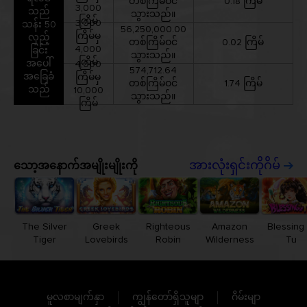
တစ်ကြိမ်ဝင်
0.18 ကြိမ်
3,000
သည်
သွားသည်။
ကြိမ်
3,000
သန်း 50
56,250,000.00
ကြိမ်မှ
လှည့်
တစ်ကြိမ်ဝင်
0.02 ကြိမ်
4,000
ခြင်း
သွားသည်။
ကြိမ်
အပေါ်
4,000
574,712.64
အခြေခံ
ကြိမ်မှ
တစ်ကြိမ်ဝင်
1.74 ကြိမ်
သည်
10,000
သွားသည်။
ကြိမ်
သော့အနောက်အမျိုးမျိုးကို
အားလုံးရှင်းကိုဂိမ်
The Silver
Greek
Righteous
Amazon
Blessing 
Tiger
Lovebirds
Robin
Wilderness
Tu
မူလစာမျက်နှာ
ကျွန်တော်ရှိသူမျာ
ဂိမ်းမျာ