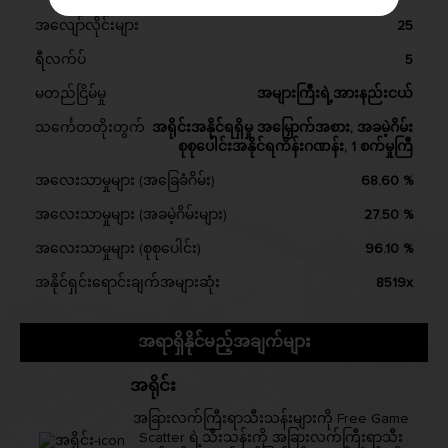
အလျော်လိုင်းများ
25
ရီလက်ပ်
5
မတည်ငြိမ်မှု
အများကြီးရဲ့အားနည်းငယ်
သင်္ကေတတိုးတွက်
အရိုင်းအနိုင်ရရှိမှု အမြှောက်အစား, အခမဲ့ဂိမ်း
စုစုပေါင်းအနိုင်ရကိန်းဂဏန်း, 1 စက်မှုကြီ
အလေးသာမှုများ (အခြေခံဂိမ်း)
68.60 %
အလေးသာမှုများ (အခမဲ့ဂိမ်းများ)
27.50 %
အလေးသာမှုများ (စုစုပေါင်း)
96.10 %
အနိုင်ရှင်းရောင်းချက်အများဆုံး
8519x
အရာရှိနိုင်မည့်အချက်များ
အရိုင်း
အခြားလက်ကြီးရာသီးသန်းများကို Free Game
Scatter ရဲ့သီးသန်းကို အခြားလက်ကြီးရာသီး