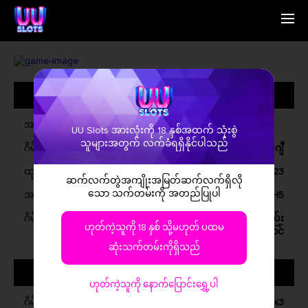
မူလစာမျက်နှာ
English
ကျွန်တော်ရှိသူမျာ
Simplified Chinese
ဂိမ်းမျာ
Traditional Chinese
အထွေထွေအမျိုးအစားမျာ
ဆက်သွယ်ရန်
Bangladesh
သတင်းစာ
Phillipines
မြန်မာမိတ်ဆွေ
Hindi
အမည်
UU Slots အားလုံးကို 18 နှစ်အထက် သုံးစွဲ
Indonesia
သူများအတွက် လက်ခံရရှိနိုင်ပါသည်
ဂိမ်းအမျိုးအစား
ဗီဒီယို အိုလ်ဂျီ
Korean
Cambodia
ထုတ်ရန်
ဖေဖော်ဝါရီ, 2023
ဆက်လက်တွဲအကျိုးအမြတ်ဆက်လက်ရှိလို
Laos
သော သက်တမ်းကို အတည်ပြုပါ
အဆက်တင်သွားပြီ
ဝင်ဒို, iOS, အနိုင်ရိုက်, H5
Malay
Burmese
ဂိမ်းရှင်းမှုရှိမှု
အခမဲ့ကား, ဖရင်းအချက်အလက်ပြောင်းအားနည်း
ဟုတ်ကဲ့သူကို 18 နှစ် သို့မဟုတ် ပထမ
Nepali
အောင်
Thai
ဆုံးသက်တမ်းကိုရှိသည်
Pakistan
ဂိမ်းအကြောင်
Vietnam
ဟုတ်ကဲ့သူကို နောက်ပြောင်းရွှေ့ပါ
ဂိမ်းအမျိုးအစား
5x3