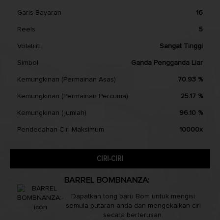
Garis Bayaran
16
Reels
5
Volatiliti
Sangat Tinggi
Simbol
Ganda Pengganda Liar
Kemungkinan (Permainan Asas)
70.93 %
Kemungkinan (Permainan Percuma)
25.17 %
Kemungkinan (jumlah)
96.10 %
Pendedahan Ciri Maksimum
10000x
CIRI-CIRI
BARREL BOMBNANZA:
Dapatkan tong baru Bom untuk mengisi
semula putaran anda dan mengekalkan ciri
secara berterusan.