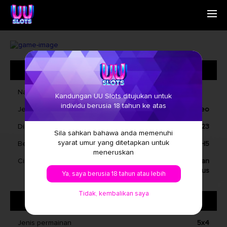
Laman Utama
English
Siapakah Kami
Simplified Chinese
Permainan
Traditional Chinese
MAKLUMAT AM
Hubungi Kami
Bangladesh
Berita
Phillipines
Soalan Lazim
Hindi
Nama
Kandungan UU Slots ditujukan untuk
Indonesia
individu berusia 18 tahun ke atas
Jenis permainan
Slot Video
Korean
Cambodia
Dikeluarkan pada
Februari, 2023
Sila sahkan bahawa anda memenuhi
Laos
syarat umur yang ditetapkan untuk
Berlanjutan
Windows, iOS, Android, H5
Malay
meneruskan
Burmese
Ciri-ciri permainan
Permainan Percuma, Beli Permainan
Nepali
Percuma, Permainan Bonus
Ya, saya berusia 18 tahun atau lebih
Thai
Pakistan
Tidak, kembalikan saya
MENGENAI PERMAINAN
Vietnam
Jenis permainan
5x4