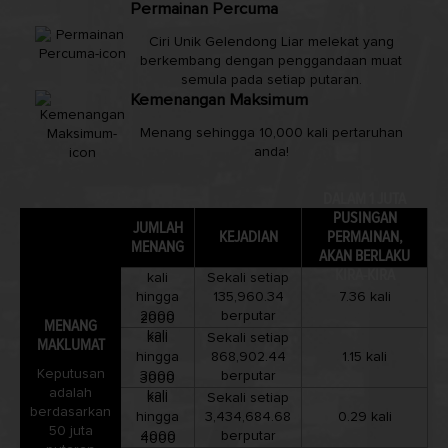
Permainan Percuma
Ciri Unik Gelendong Liar melekat yang
berkembang dengan penggandaan muat
semula pada setiap putaran.
Kemenangan Maksimum
Menang sehingga 10,000 kali pertaruhan
anda!
DALAM 1 JUTA
PUSINGAN
JUMLAH
KEJADIAN
PERMAINAN,
MENANG
AKAN BERLAKU
1000
KIRA-KIRA
kali
Sekali setiap
hingga
135,960.34
7.36 kali
2000
berputar
2000
MENANG
kali
kali
Sekali setiap
MAKLUMAT
hingga
868,902.44
1.15 kali
Keputusan
3000
berputar
3000
adalah
kali
kali
Sekali setiap
berdasarkan
hingga
3,434,684.68
0.29 kali
50 juta
4000
berputar
4000