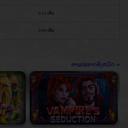
0.23 ເທື່ອ
0.88 ເທື່ອ
ການປະກາດທັງຫມົດ