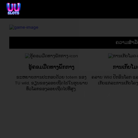
ຄວາມສຳລັ
ຮູ້ຄອມມືດທາງພັກກາງ
ການເກັບໂມ
ຂະຫຍາຍການປະກອບດ້ວຍ totem ຂອງ
ຄລາບ Wild ປັກອິນໂລກ ແລ
TU wild, ຂຽນຂອງລອຍເຖີດໄປໃນຮູບພາບ
ເກັບແຕ່ລະການເກັບໂຄ
ທົ່ວໂລກຂອງລອຍເຖີດໄປທີ່ສູງ.