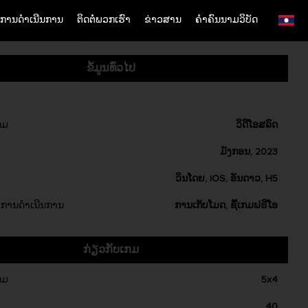
ການດຳເນີນການ
ຕິດຕໍ່ພວກເຮົາ
ຂ່າວສານ
ຄຳຄົນນາມວິບັດ
English
Simplified Chinese
ຂໍ້ມູນທົ່ວໄປ
Traditional Chinese
Bangladesh
Phillipines
ກມ
ວິດີໂອສລົດ
Hindi
ມັງກອນ, 2023
Indonesia
ວິນໂດຍ, iOS, ອັນດາວ, H5
Korean
Cambodia
ການດຳເນີນການ
ການເກັບໂມດ, ຊື້ເກມຟຣີໂອ
Laos
Malay
ກ່ຽວກັບເກມ
Burmese
ກມ
5x4
Nepali
Thai
40