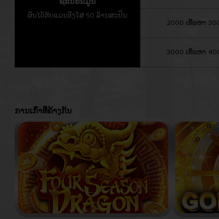
ຊະນະຂໍ້ມູນ
ຜົນໄດ້ຮັບແມ່ນອີງໃສ່ 50 ລ້ານສະປິນ
2000 ເທື່ອຫາ 300
3000 ເທື່ອຫາ 400
ການເກົ່າທີ່ຄ້າງກັນ