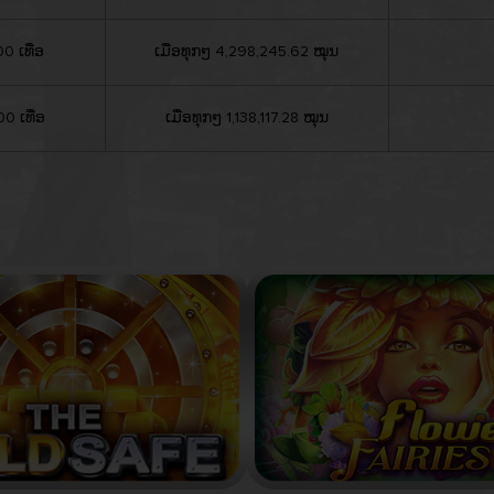
0 ເທື່ອ
ເມື່ອທຸກໆ 4,298,245.62 ໝຸນ
0 ເທື່ອ
ເມື່ອທຸກໆ 1,138,117.28 ໝຸນ