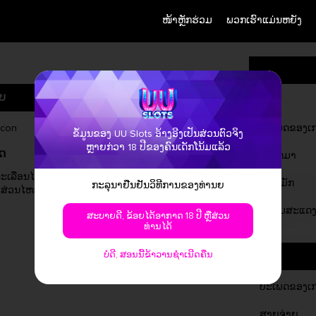
ໜ້າຫຼັກຮ່ວມ
ພວກເຮົາແມ່ນຫຍັງ
ບ
ຊື່
ປະເພດຂອງເ
ຂໍ້ມູນຂອງ UU Slots ອ້າງອີງເປັນສ່ວນຕົວຈິງ
ຫຼາຍກ່ວາ 18 ປີຂອງຄົນເດັກໂນ້ມແລ້ວ
ດ
ຕັ້ງລົດມາ
ຈຳນວນເງິນທີ່ໄດ້ໄປດ້ວຍຫຼາຍສູງສຸດ
ະເລື່ອນໄປມັນ
ສະຫມັກ
ກະລຸນາຢືນຢັນວິທີການຂອງທ່ານຍ
ງສ່ວນໄຫວ
ການສູ້ກັບເງິນຄົບຫນຶ່ງຂອງທ່ານໄດ້ນຳເຂົ້າ
ໄປສູ້ເສີບອອກໄວ້ໂດຍໃຫ້ເງິນເຖີດຂອງທ່ານ
ຄວາມສະແດງ
ສະບາຍດີ, ຂ້ອຍໄດ້ອາກາດ 18 ປີ ຫຼືສ່ວນ
ເປັນເຫຼືອ 4,000!
ທ່ານໄດ້
ບໍ່ດີ, ສອນນີ້ຂ້າວານຊໍາເນີດຄືນ
ປະເພດຂອງເ
ສາຍຈ່າຍ