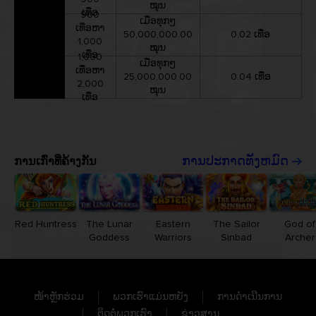
ໝຸນ
ເທື່ອ
900
ເມື່ອທຸກໆ
ເທື່ອຫາ
50,000,000.00
0.02 ເທື່ອ
1,000
ໝຸນ
ເທື່ອ
1,000
ເມື່ອທຸກໆ
ເທື່ອຫາ
25,000,000.00
0.04 ເທື່ອ
2,000
ໝຸນ
ເທື່ອ
ການເກົ່າທີ່ຄ້າງກັນ
ການປະກາດທັງຫມົດ
Red Huntress
The Lunar
Eastern
The Sailor
God of
Goddess
Warriors
Sinbad
Archer
ໜ້າຫຼັກຮ່ວມ
ພວກເຮົາແມ່ນຫຍັງ
ການດຳເນີນການ
ຕິດຕໍ່ພວກເຮົາ
ຂ່າວສານ