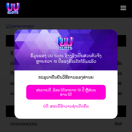
ໜ້າຫຼັກຮ່ວມ
English
ພວກເຮົາແມ່ນຫຍັງ
Simplified Chinese
ການດຳເນີນການ
Traditional Chinese
ຂໍ້ມູນທົ່ວໄປ
ຕິດຕໍ່ພວກເຮົາ
Bangladesh
ຂ່າວສານ
Phillipines
ຄຳຄົນນາມວິບັດ
Hindi
ຊື່
ຂໍ້ມູນຂອງ UU Slots ອ້າງອີງເປັນສ່ວນຕົວຈິງ
Indonesia
ຫຼາຍກ່ວາ 18 ປີຂອງຄົນເດັກໂນ້ມແລ້ວ
ປະເພດຂອງເກມ
ວິດີໂອສລົດ
Korean
Cambodia
ຕັ້ງລົດມາ
ທີ່ມີນາທີ, 2022
ກະລຸນາຢືນຢັນວິທີການຂອງທ່ານຍ
Laos
ສະຫມັກ
ວິນໂດຍ, iOS, ອັນດາວ, H5
Malay
ສະບາຍດີ, ຂ້ອຍໄດ້ອາກາດ 18 ປີ ຫຼືສ່ວນ
Burmese
ຄວາມສະແດງການດຳເນີນການ
ການເກັບໂມດ
ທ່ານໄດ້
Nepali
Thai
ບໍ່ດີ, ສອນນີ້ຂ້າວານຊໍາເນີດຄືນ
ກ່ຽວກັບເກມ
Pakistan
Vietnam
ປະເພດຂອງເກມ
5x3