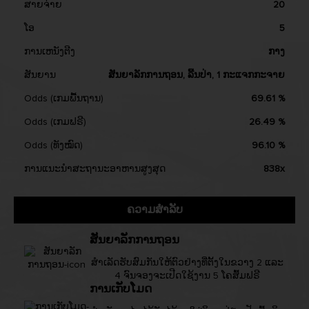
ສາຍຈ່າຍ
20
ໂອ
5
ການເຫນັງຕີງ
ກາງ
ສັນຍານ
ສັນຍາລັກການຖອນ, ລີ້ນປ່າ, 1 ກະແຈກກະຈາຍ
Odds (ເກມພື້ນຖານ)
69.61 %
Odds (ເກມຟຣີ)
26.49 %
Odds (ທັງໝົດ)
96.10 %
ການແນະນຳສະຖານະອາຫານສູງສຸດ
838x
ຄວາມສຳລັບ
ສັນຍາລັກການຖອນ
ສຳເລັດຮັບສົມກັນໃຫ້ຕົວຢ່າງທີ່ຕັ້ງໃນຂວາງ 2 ແລະ
4 ຈົນຈອງຈະເປີດໃຊ້ງານ 5 ໂຄສົ້ມຟຣີ
ການເກັບໂມດ