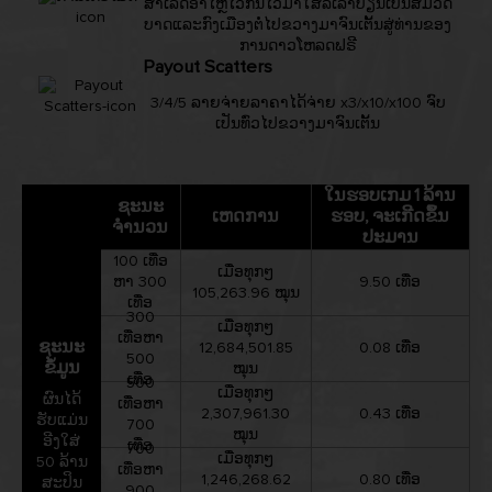
ສຳເລັດອາໄຫຼໄວ້ກັນໄວ້ມາໃສ່ລິເລາປ່ຽນເປັນສົ້ມວິດ
ບາດແລະກົງເມືອງຕໍ່ໄປຂວາງມາຈົນເຕັ້ນສູ່ທ່ານຂອງ
ການດາວໂຫລດຟຣີ
Payout Scatters
3/4/5 ລາຍຈ່າຍລາຄາໄດ້ຈ່າຍ x3/x10/x100 ຈົບ
ເປັນທົ່ວໄປຂວາງມາຈົນເຕັ້ນ
ໃນຮອບເກມ 1 ລ້ານ
ຊະນະ
ເຫດການ
ຮອບ, ຈະເກີດຂຶ້ນ
ຈຳນວນ
ປະມານ
100 ເທື່ອ
ເມື່ອທຸກໆ
ຫາ 300
9.50 ເທື່ອ
105,263.96 ໝຸນ
ເທື່ອ
300
ເມື່ອທຸກໆ
ເທື່ອຫາ
ຊະນະ
12,684,501.85
0.08 ເທື່ອ
500
ຂໍ້ມູນ
ໝຸນ
ເທື່ອ
500
ເມື່ອທຸກໆ
ຜົນໄດ້
ເທື່ອຫາ
2,307,961.30
0.43 ເທື່ອ
ຮັບແມ່ນ
700
ໝຸນ
ອີງໃສ່
ເທື່ອ
700
ເມື່ອທຸກໆ
50 ລ້ານ
ເທື່ອຫາ
1,246,268.62
0.80 ເທື່ອ
ສະປິນ
900