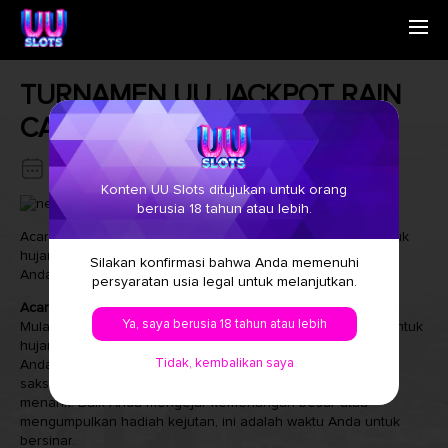
Beranda
English
TURNAMEN UU JACKPOT RAIN
Siapa Kami
Simplified Chinese
Permainan
Traditional Chinese
CASHDROP
Hubungi Kami
Bangladesh
Berita
Phillipines
2025-08-11
Pertanyaan Umum
Hindi
Konten UU Slots ditujukan untuk orang
Indonesia
berusia 18 tahun atau lebih.
Korean
Acara UU Jackpot Rain Cashdrop telah tiba! Bersiaplah untuk
Cambodia
hujan emas hadiah dengan total hadiah $50.000 yang bisa
Silakan konfirmasi bahwa Anda memenuhi
Laos
Anda menangkan!
persyaratan usia legal untuk melanjutkan.
Malay
Acara UU Jackpot Rain Cashdrop telah tiba!
Burmese
Ya, saya berusia 18 tahun atau lebih
Mulai dari
11 Agustus hingga 24 Agustus 2025
, bersiaplah untuk
Nepali
hujan emas hadiah dengan
total hadiah $50.000
yang bisa
Thai
Tidak, kembalikan saya
Anda menangkan! Putar game UU Slots favorit Anda dan
Pakistan
saksikan jackpot menghujani Anda melalui cashdrop yang
Vietnam
menarik. Baik Anda mengejar kemenangan besar atau
mengumpulkan hadiah kejutan, ini adalah waktu Anda untuk
bersinar.