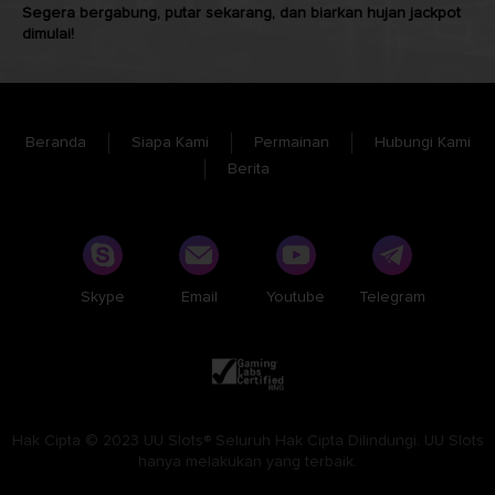
Segera bergabung, putar sekarang, dan biarkan hujan jackpot
dimulai!
Beranda
Siapa Kami
Permainan
Hubungi Kami
Berita
Skype
Email
Youtube
Telegram
Hak Cipta © 2023 UU Slots® Seluruh Hak Cipta Dilindungi. UU Slots
hanya melakukan yang terbaik.